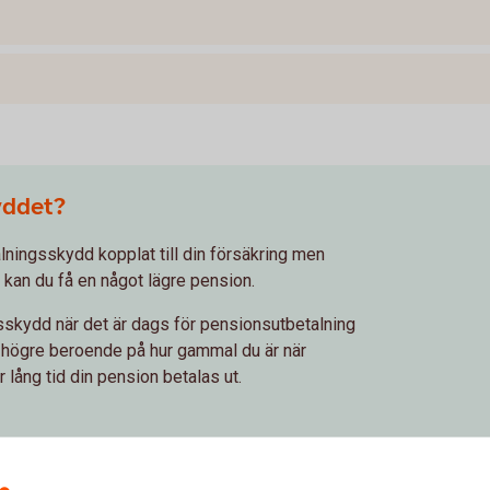
yddet?
alningsskydd kopplat till din försäkring men
r kan du få en något lägre pension.
sskydd när det är dags för pensionsutbetalning
t högre beroende på hur gammal du är när
 lång tid din pension betalas ut.
elas pengarna som finns kvar i din försäkring