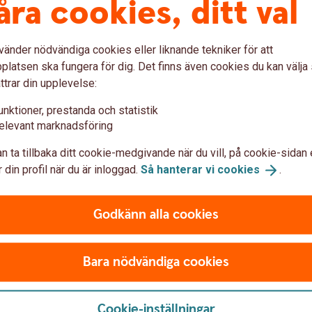
åra cookies, ditt val
alningsskydd.
eftersom det är fler som avlider och
vänder nödvändiga cookies eller liknande tekniker för att
för kan det vara bra att ta bort
latsen ska fungera för dig. Det finns även cookies du kan välj
längre behöver den ekonomiska tryggheten.
ttrar din upplevelse:
unktioner, prestanda och statistik
elevant marknadsföring
n ta tillbaka ditt cookie-medgivande när du vill, på cookie-sidan 
ller ta bort
 din profil när du är inloggad.
Så hanterar vi
cookies
.
Godkänn alla cookies
ogga in hos din valcentral, logga in i
använda en blankett, beroende på vilket avtal
Bara nödvändiga cookies
er nedan.
Cookie-inställningar