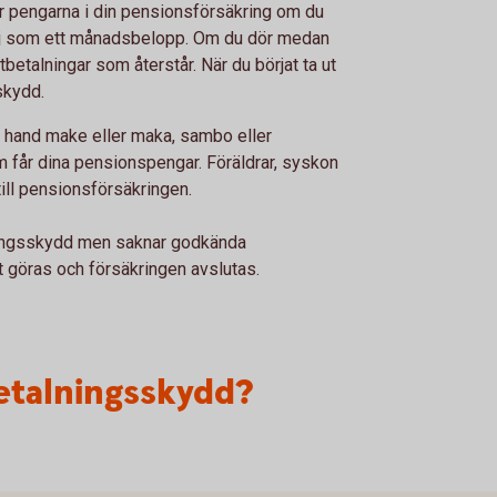
år pengarna i din pensionsförsäkring om du
amilj som ett månadsbelopp. Om du dör medan
tbetalningar som återstår. När du börjat ta ut
skydd.
a hand make eller maka, sambo eller
m får dina pensionspengar. Föräldrar, syskon
till pensionsförsäkringen.
lningsskydd men saknar godkända
t göras och försäkringen avslutas.
etalningsskydd?