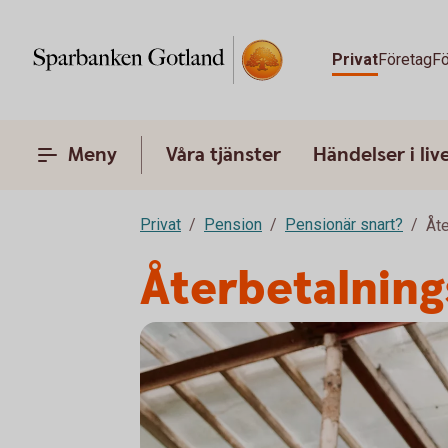
Privat
Företag
Fö
Meny
Våra tjänster
Händelser i liv
Privat
Pension
Pensionär snart?
Åt
Återbetalnin