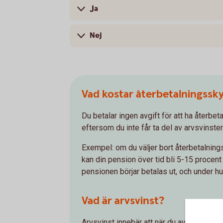
Ja
Nej
Vad kostar återbetalningssk
Du betalar ingen avgift för att ha återbet
eftersom du inte får ta del av arvsvinste
Exempel: om du väljer bort återbetalning
kan din pension över tid bli 5-15 procen
pensionen börjar betalas ut, och under hur
Vad är arvsvinst?
Arvsvinst innebär att när du avlider förd