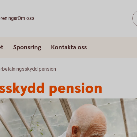
reningar
Om oss
et
Sponsring
Kontakta oss
erbetalningsskydd pension
gsskydd pension