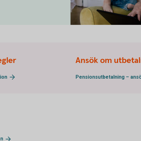
Dad looking at a laptop together
egler
Ansök om utbetal
ion
Pensionsutbetalning –
ans
en