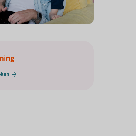
 with his kids
ning
ökan