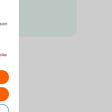
a som
eller