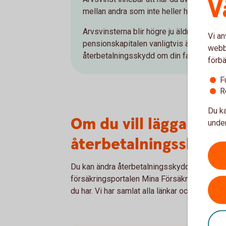
V
mellan andra som inte heller har återbet
Arvsvinsterna blir högre ju äldre du blir 
Vi an
pensionskapitalen vanligtvis är högre. Där
webbp
återbetalningsskydd om din familj inte 
förbä
F
R
Du ka
Om du vill lägga till e
under
återbetalningsskydd
Du kan ändra återbetalningsskydd genom att l
försäkringsportalen Mina Försäkringar eller 
du har. Vi har samlat alla länkar och blankett