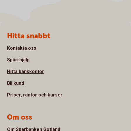
Sidfot
Hitta snabbt
Kontakta oss
Spärrhjälp
Hitta bankkontor
Bli kund
Priser, räntor och kurser
Om oss
Om Sparbanken Gotland