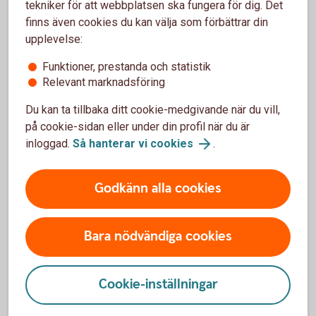
tekniker för att webbplatsen ska fungera för dig. Det
finns även cookies du kan välja som förbättrar din
upplevelse:
Uttagsregler
Funktioner, prestanda och statistik
Relevant marknadsföring
Du kan ta tillbaka ditt cookie-medgivande när du vill,
på cookie-sidan eller under din profil när du är
inloggad.
Så hanterar vi cookies
.
När och hur kan du ta ut din
pension?
Godkänn alla cookies
Börjar du närma dig pensionen? Förbered dig genom
att gå i genom uttagsreglerna för pensionens olika
Bara nödvändiga cookies
delar. Se när och hur du kan ta ut din pension.
Cookie-inställningar
Ta ut din pension - uttagsregler