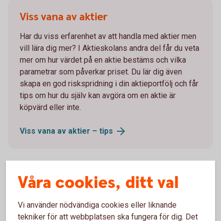
Viss vana av aktier
Har du viss erfarenhet av att handla med aktier men
vill lära dig mer? I Aktieskolans andra del får du veta
mer om hur värdet på en aktie bestäms och vilka
parametrar som påverkar priset. Du lär dig även
skapa en god riskspridning i din aktieportfölj och får
tips om hur du själv kan avgöra om en aktie är
köpvärd eller inte.
Viss vana av aktier –
tips
Våra cookies, ditt val
Van aktieplacerare
Vi använder nödvändiga cookies eller liknande
Har du hållit på länge med aktier? I Aktieskolans
tekniker för att webbplatsen ska fungera för dig. Det