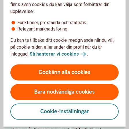
tredje del får du en fördjupning kring hur du kan
finns även cookies du kan välja som förbättrar din
minimera riskerna i ditt aktiesparande. Du får även
upplevelse:
information om olika verktyg som du kan använda för
Funktioner, prestanda och statistik
att prognostisera en akties förväntade
Relevant marknadsföring
kursutveckling baserat på dess historiska
rörelsemönster.
Du kan ta tillbaka ditt cookie-medgivande när du vill,
på cookie-sidan eller under din profil när du är
Van aktiehandlare –
tips
inloggad.
Så hanterar vi
cookies
.
Godkänn alla cookies
Kom igång med aktier!
Bara nödvändiga cookies
Öppna aktiedepå och börja spara i
Cookie-inställningar
aktier