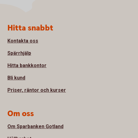
Sidfot
Hitta snabbt
Kontakta oss
Spärrhjälp
Hitta bankkontor
Bli kund
Priser, räntor och kurser
Om oss
Om Sparbanken Gotland