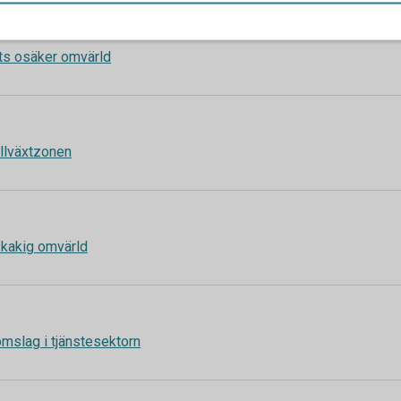
trots osäker omvärld
tillväxtzonen
 skakig omvärld
t omslag i tjänstesektorn