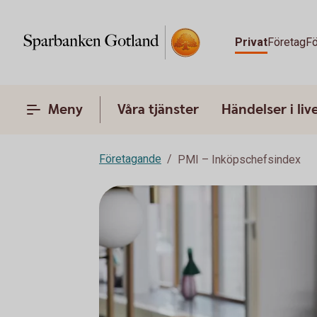
Privat
Företag
Fö
Meny
Våra tjänster
Händelser i liv
Företagande
PMI – Inköpschefsindex