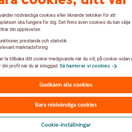
vänder nödvändiga cookies eller liknande tekniker för att
latsen ska fungera för dig. Det finns även cookies du kan välj
 andra kvartalet
ttrar din upplevelse:
unktioner, prestanda och statistik
elevant marknadsföring
 att ta fart
n ta tillbaka ditt cookie-medgivande när du vill, på cookie-sidan 
 din profil när du är inloggad.
Så hanterar vi
cookies
.
Godkänn alla cookies
högre kostnadstryck
Bara nödvändiga cookies
 i tjänstesektorn
Cookie-inställningar