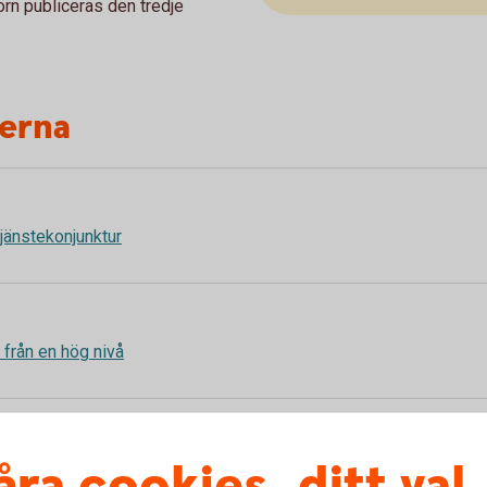
rn publiceras den tredje
terna
 tjänstekonjunktur
in från en hög nivå
åra cookies, ditt val
 i tjänstesektorn