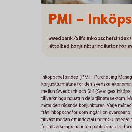
PMI – Inköp
Swedbank/Silfs Inköpschefsindex (PMI
lättolkad konjunkturindikator för 
Inköpschefsindex (PMI - Purchasing Manage
konjunkturmätare för den svenska ekonomi
mellan Swedbank och Silf (Sveriges inköps- 
tillverkningsindustrin dels tjänstesektorn. 
mäta den rådande konjunkturen. Varje månad 
från inköpschefer som ingår i en svarspanel. 
tillväxt medan ett indextal under 50 innebä
för tillverkningsindustrin publiceras den fö