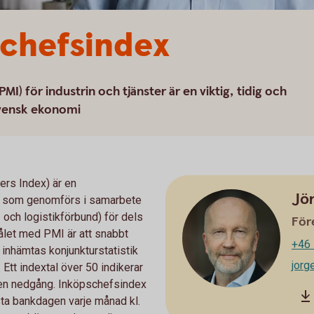
schefsindex
) för industrin och tjänster är en viktig, tidig och
svensk ekonomi
rs Index) är en
Jö
n som genomförs i samarbete
och logistikförbund) för dels
För
Målet med PMI är att snabbt
+46 
inhämtas konjunkturstatistik
jor
Ett indextal över 50 indikerar
r en nedgång. Inköpschefsindex
rsta bankdagen varje månad kl.