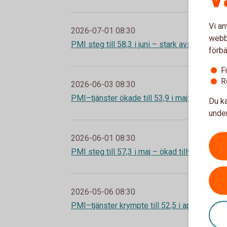
Vi an
2026-07-01 08:30
webbp
PMI steg till 58,3 i juni – stark avslutning av
förbä
F
R
2026-06-03 08:30
PMI–tjänster ökade till 53,9 i maj: tillväxt utan
Du ka
under
2026-06-01 08:30
PMI steg till 57,3 i maj – ökad tillväxt och 
2026-05-06 08:30
PMI–tjänster krympte till 52,5 i april: trögare