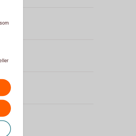
a som
eller