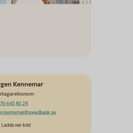
rgen Kennemar
etagarekonom
70-643 83 29
gen.kennemar@swedbank.se
Ladda ner bild