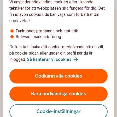
Vi använder nödvändiga cookies eller liknande
tekniker för att webbplatsen ska fungera för dig. Det
finns även cookies du kan välja som förbättrar din
upplevelse:
Funktioner, prestanda och statistik
Relevant marknadsföring
Sidfot
Hitta snabbt
Du kan ta tillbaka ditt cookie-medgivande när du vill,
på cookie-sidan eller under din profil när du är
Kontakta oss
inloggad.
Så hanterar vi
cookies
.
Spärrhjälp
Godkänn alla cookies
Hitta bankkontor
Bli kund
Bara nödvändiga cookies
Priser, räntor och kurser
Cookie-inställningar