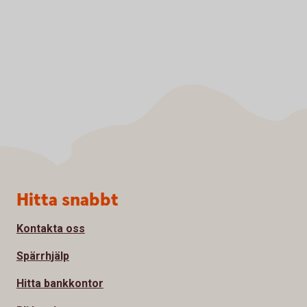
Sidfot
Hitta snabbt
Kontakta oss
Spärrhjälp
Hitta bankkontor