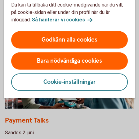
Du kan ta tillbaka ditt cookie-medgivande när du vill,
Sändes 15 juni
på cookie-sidan eller under din profil när du är
inloggad.
Så hanterar vi
cookies
.
Ta del av webbinariet Ekonomiska läget i
efterhand
Godkänn alla cookies
Bara nödvändiga cookies
Cookie-inställningar
1300384621
Payment Talks
Sändes 2 juni