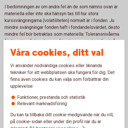
I bedömningen av om andra fel än de som nämns ovan är
materiella eller inte ska hänsyn tas till hur stora
kurssvängningarna (volatiliteten) normalt är i fonden. Ju
mindre svängningar fonden haft i fondandelsvärdet, desto
mindre fel bör betraktas som materiella. Toleransnivåerna
för hur stora felen ska vara för att anses materiella utgår
från fondens riskkategori (skala 1-7). Fondens riskkategori
Våra cookies, ditt val
anges i fondens faktablad och speglar fondens känslighet
för kurssvängningar på marknaden. Normalt har en
Vi använder nödvändiga cookies eller liknande
aktiefond en högre riskkategori och därmed högre
tekniker för att webbplatsen ska fungera för dig. Det
volatilitet än exempelvis en räntefond, vilket resulterar i en
finns även cookies du kan välja som förbättrar din
högre toleransnivå.
upplevelse:
Funktioner, prestanda och statistik
Relevant marknadsföring
Du kan ta tillbaka ditt cookie-medgivande när du vill,
på cookie-sidan eller under din profil när du är