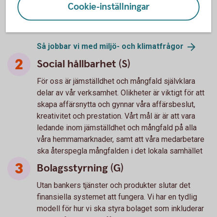
flytta dina pengar till mer hållbara alternativ, samt
Cookie-inställningar
högt ställda klimatmål utifrån investeringar och
utlåning.
Så jobbar vi med miljö- och
klimatfrågor
Social hållbarhet (S)
För oss är jämställdhet och mångfald självklara
delar av vår verksamhet. Olikheter är viktigt för att
skapa affärsnytta och gynnar våra affärsbeslut,
kreativitet och prestation. Vårt mål är är att vara
ledande inom jämställdhet och mångfald på alla
våra hemmamarknader, samt att våra medarbetare
ska återspegla mångfalden i det lokala samhället
Bolagsstyrning (G)
Utan bankers tjänster och produkter slutar det
finansiella systemet att fungera. Vi har en tydlig
modell för hur vi ska styra bolaget som inkluderar