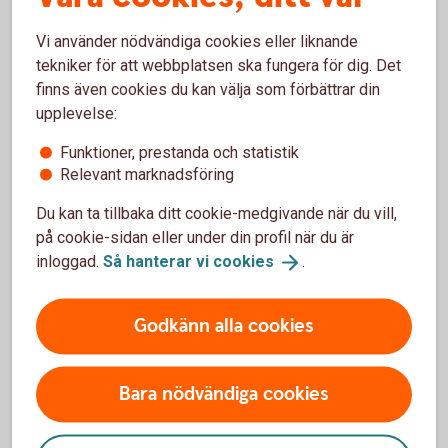
Det handlar bland annat om styrelsens ansvar
Vi använder nödvändiga cookies eller liknande
och sammansättning, ledning och företagskultur,
tekniker för att webbplatsen ska fungera för dig. Det
ersättning till ledning och anställda.
finns även cookies du kan välja som förbättrar din
Andra delar är riskhantering, efterlevnad och
upplevelse:
transparens av skatteregler, samt bekämpning av
korruption och mutor.
Funktioner, prestanda och statistik
Relevant marknadsföring
Du kan ta tillbaka ditt cookie-medgivande när du vill,
på cookie-sidan eller under din profil när du är
inloggad.
Så hanterar vi
cookies
.
Så jobbar vi med ESG
Godkänn alla cookies
Miljö (E)
Vid en analys av hur ett bolags verksamhet
Bara nödvändiga cookies
påverkar miljön så tittar man på flera aspekter. Vi
har ett stort ansvar när det gäller att hjälpa dig