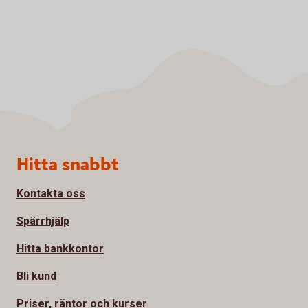
Sidfot
Hitta snabbt
Kontakta oss
Spärrhjälp
Hitta bankkontor
Bli kund
Priser, räntor och kurser