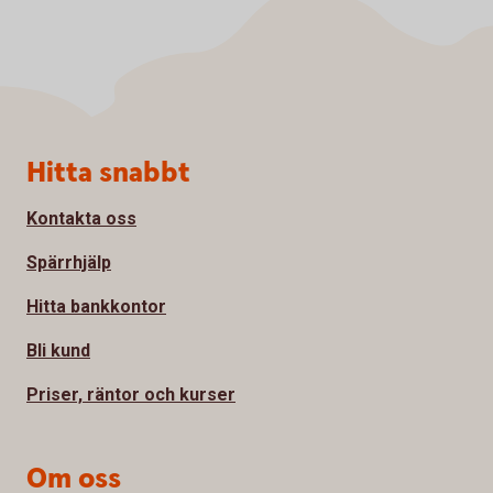
Sidfot
Hitta snabbt
Kontakta oss
Spärrhjälp
Hitta bankkontor
Bli kund
Priser, räntor och kurser
Om oss