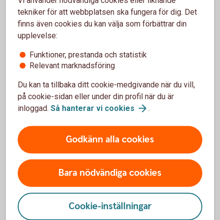
tekniker för att webbplatsen ska fungera för dig. Det
finns även cookies du kan välja som förbättrar din
upplevelse:
Börja spara i Kapitalspar Barn
Funktioner, prestanda och statistik
Relevant marknadsföring
Ring oss
Du kan ta tillbaka ditt cookie-medgivande när du vill,
på cookie-sidan eller under din profil när du är
Öppet vardagar 08.00-18.00. Stängt helger och röda
inloggad.
Så hanterar vi
cookies
.
dagar.
Ring 0771-22 11 22
Godkänn alla cookies
Bara nödvändiga cookies
Besök oss
Cookie-inställningar
Välkommen till ett av våra kontor så hjälper vi dig.