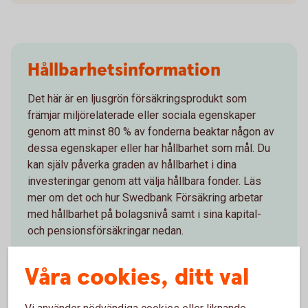
Hållbarhetsinformation
Det här är en ljusgrön försäkringsprodukt som
främjar miljörelaterade eller sociala egenskaper
genom att minst 80 % av fonderna beaktar någon av
dessa egenskaper eller har hållbarhet som mål. Du
kan själv påverka graden av hållbarhet i dina
investeringar genom att välja hållbara fonder. Läs
mer om det och hur Swedbank Försäkring arbetar
med hållbarhet på bolagsnivå samt i sina kapital-
och pensionsförsäkringar nedan.
Hållbart sparande och hållbara
fonder
Våra cookies, ditt val
Swedbank Försäkrings
hållbarhetsarbete
Vi använder nödvändiga cookies eller liknande