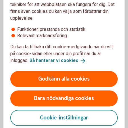
värdepappersrörelse (pdf)
tekniker för att webbplatsen ska fungera för dig. Det
Eng. Summary of conflict-of-interest management
finns även cookies du kan välja som förbättrar din
in Swedbank’s securities operations (pdf)
upplevelse:
Information om egenskaper och risker avseende
finansiella instrument (pdf)
Funktioner, prestanda och statistik
Eng. Information regarding characteristics and
Relevant marknadsföring
risks relating to financial instruments (pdf)
Du kan ta tillbaka ditt cookie-medgivande när du vill,
Information om kundkategorisering (pdf)
på cookie-sidan eller under din profil när du är
Eng. Information on Client Categorisation (pdf)
inloggad.
Så hanterar vi
cookies
.
Sparbanker
Godkänn alla cookies
Allmänna villkor för handel med finansiella
instrument (pdf)
Bara nödvändiga cookies
General terms and conditions for trading in financial
instruments
(pdf)
Sparbankens riktlinjer för utförande av order (pdf)
Cookie-inställningar
Swedbanks riktlinjer för utförande av order (pdf)