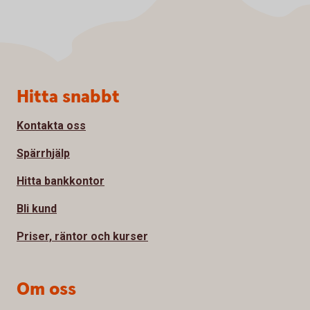
Sidfot
Hitta snabbt
Kontakta oss
Spärrhjälp
Hitta bankkontor
Bli kund
Priser, räntor och kurser
Om oss