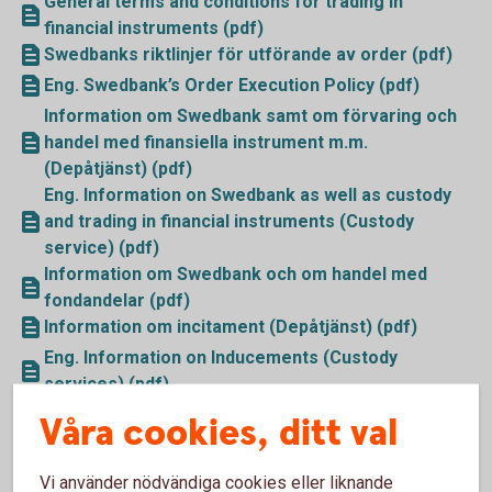
General terms and conditions for trading in
financial instruments (pdf)
Swedbanks riktlinjer för utförande av order (pdf)
Eng. Swedbank’s Order Execution Policy (pdf)
Information om Swedbank samt om förvaring och
handel med finansiella instrument m.m.
(Depåtjänst) (pdf)
Eng. Information on Swedbank as well as custody
and trading in financial instruments (Custody
service) (pdf)
Information om Swedbank och om handel med
fondandelar (pdf)
Information om incitament (Depåtjänst) (pdf)
Eng. Information on Inducements (Custody
services) (pdf)
Information om incitament - Fondkontotjänst (pdf)
Våra cookies, ditt val
Sammanfattande information om hantering av
intressekonflikter i Swedbanks
Vi använder nödvändiga cookies eller liknande