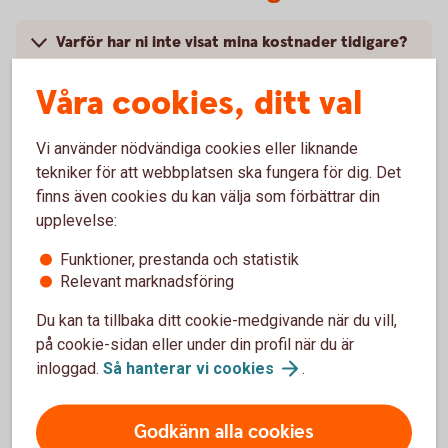
Varför har ni inte visat mina kostnader tidigare?
Våra cookies, ditt val
Varför skiljer sig kostnaderna i den här
sammanställningen jämfört med årsbeskedet för
fonder eller försäkringar? Varför räknar ni inte
Vi använder nödvändiga cookies eller liknande
på samma sätt?
tekniker för att webbplatsen ska fungera för dig. Det
finns även cookies du kan välja som förbättrar din
Hur har jag betalat de här avgifterna som står i
upplevelse:
rapporten?
Funktioner, prestanda och statistik
Relevant marknadsföring
När betalade jag kostnaderna för fonderna?
Du kan ta tillbaka ditt cookie-medgivande när du vill,
på cookie-sidan eller under din profil när du är
Vad är det för skillnad på en ”kostnad” och en
”avgift”? Är inte allt bara ”kostnader”?
inloggad.
Så hanterar vi
cookies
.
Godkänn alla cookies