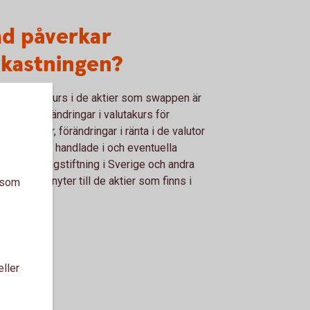
ad påverkar
vkastningen?
ndringar i kurs i de aktier som swappen är
rad på, förändringar i valutakurs för
ndska aktier, förändringar i ränta i de valutor
aktierna är handlade i och eventuella
ndringar i lagstiftning i Sverige och andra
er som anknyter till de aktier som finns i
a som
ppen
eller