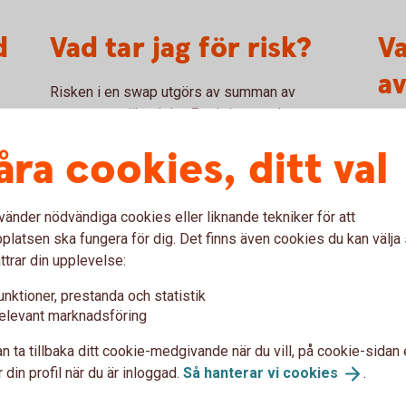
d
Vad tar jag för risk?
V
a
Risken i en swap utgörs av summan av
swappens olika delar. En aktieswap har samma
lt
Förä
risk som motsvarande aktieinnehav, belånat till
åra cookies, ditt val
base
100 procent. En köpare av en aktieswap (den
rter
utlä
som erhåller avkastningen på underliggande
som 
aktie) riskerar att förlora hela swappens
förä
vänder nödvändiga cookies eller liknande tekniker för att
nominella belopp. För en säljare av en swap kan
länd
latsen ska fungera för dig. Det finns även cookies du kan välj
risken vara obegränsad.
swa
ttrar din upplevelse:
unktioner, prestanda och statistik
elevant marknadsföring
med aktieswap
n ta tillbaka ditt cookie-medgivande när du vill, på cookie-sidan 
 din profil när du är inloggad.
Så hanterar vi
cookies
.