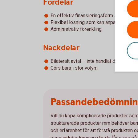
Fördelar
En effektiv finansieringsform av aktie in
Flexibel lösning som kan anpassas till 
Administrativ förenkling.
Nackdelar
Bilateralt avtal – inte handlat över börs.
Görs bara i stor volym.
Passandebedömni
Vill du köpa komplicerade produkter som e
strukturerade produkter mm behöver bank
och erfarenhet för att förstå produkten 
passandebedömning där du får svara på et