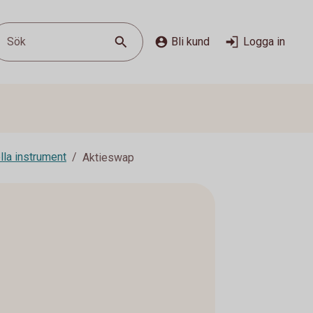
Sök
Bli kund
Logga in
lla instrument
Aktieswap