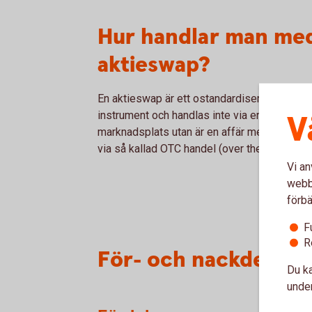
Hur handlar man me
aktieswap?
En aktieswap är ett ostandardiserat finansiel
V
instrument och handlas inte via en
marknadsplats utan är en affär mellan två pa
via så kallad OTC handel (over the counter).
Vi an
webbp
förbä
F
R
För- och nackdelar 
Du ka
under