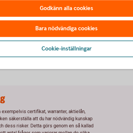
Godkänn alla cookies
nehav.
kundens behov.
Bara nödvändiga cookies
Cookie-inställningar
ng
xempelvis certifikat, warranter, aktielån,
en säkerställa att du har nödvändig kunskap
och dess risker. Detta görs genom en så kallad
t antal frågor som varierar mellan de olika