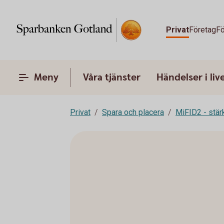
Privat
Företag
Fö
Meny
Våra tjänster
Händelser i liv
Privat
Spara och placera
MiFID2 - stä