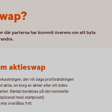
swap?
rter där parterna har kommit överens om att byta
randra.
om aktieswap
avkastningen, det vill säga prisförändringen
 aktie, en korg av aktier eller ett index.
arten. Räntan beräknas på det nominella
iplicerat med startpriset).
nte överlåtas fritt.