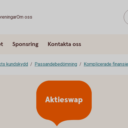
reningar
Om oss
et
Sponsring
Kontakta oss
rkts kundskydd
Passandebedömning
Komplicerade finansie
Aktieswap