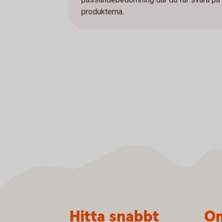
produkterna.
Sidfot
Hitta snabbt
Om