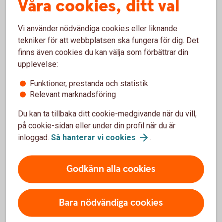
Våra cookies, ditt val
Vi använder nödvändiga cookies eller liknande
tekniker för att webbplatsen ska fungera för dig. Det
För- och nackdelar med Bevis Nu
finns även cookies du kan välja som förbättrar din
upplevelse:
Fördelar
Funktioner, prestanda och statistik
Placeraren har exempelvis möjlighet till avkastning även
Relevant marknadsföring
vid en sidledes och ibland nedåtgående marknad
Möjlighet att erhålla bättre riskspridning än vid en
Du kan ta tillbaka ditt cookie-medgivande när du vill,
enskild aktieinvestering
på cookie-sidan eller under din profil när du är
Placeraren har ofta ett kursfallsskydd till en viss nivå,
inloggad.
Så hanterar vi
cookies
.
riskbarriären
Godkänn alla cookies
Nackdelar
Delar av eller hela det nominella beloppet kan gå
Bara nödvändiga cookies
förlorat
Ett Bevis Nu kan komma att uppvisa stora prisrörelser