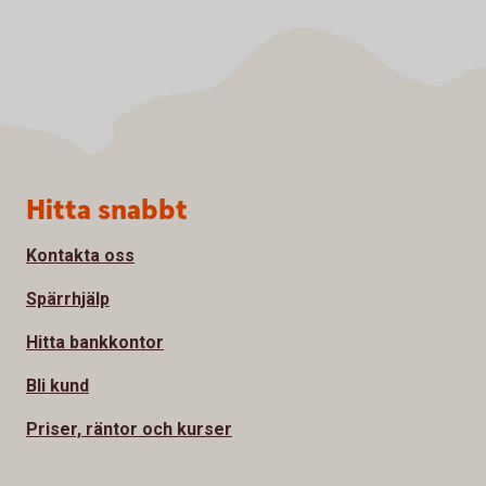
Sidfot
Hitta snabbt
Kontakta oss
Spärrhjälp
Hitta bankkontor
Bli kund
Priser, räntor och kurser