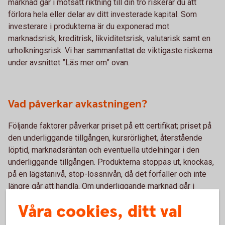
marknad går i motsatt riktning till din tro riskerar du att
förlora hela eller delar av ditt investerade kapital. Som
investerare i produkterna är du exponerad mot
marknadsrisk, kreditrisk, likviditetsrisk, valutarisk samt en
urholkningsrisk. Vi har sammanfattat de viktigaste riskerna
under avsnittet ”Läs mer om” ovan.
Vad påverkar avkastningen?
Följande faktorer påverkar priset på ett certifikat; priset på
den underliggande tillgången, kursrörlighet, återstående
löptid, marknadsräntan och eventuella utdelningar i den
underliggande tillgången. Produkterna stoppas ut, knockas,
på en lägstanivå, stop-lossnivån, då det förfaller och inte
längre går att handla. Om underliggande marknad går i
motsatt riktning till din tro riskerar du att förlora hela eller
Våra cookies, ditt val
delar av ditt investerade kapital. Efter att produkten
stoppas noterar Swedbank ett nytt certifikat så snart som