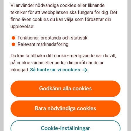
Vi använder nödvändiga cookies eller liknande
möjligt, normalt under påföljande handelsdag.
tekniker för att webbplatsen ska fungera för dig. Det
finns även cookies du kan välja som förbättrar din
upplevelse:
För- och nackdelar med Bull &
Funktioner, prestanda och statistik
Bear
Relevant marknadsföring
Du kan ta tillbaka ditt cookie-medgivande när du vill,
Fördelar
på cookie-sidan eller under din profil när du är
inloggad.
Så hanterar vi
cookies
.
Möjlighet till högre avkastning än underliggande
tillgångs uppgång i och med en hävstång.
Handlas direkt på börsen med köp- och säljkurser i
Godkänn alla cookies
realtid.
God flexibilitet med olika hävstång, välj den som passar
dig bäst.
Bara nödvändiga cookies
Nackdelar
Cookie-inställningar