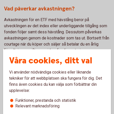
Vad påverkar avkastningen?
Avkastningen för en ETF med hävstång beror på
utvecklingen av det index eller underliggande tillgång som
fonden följer samt dess hävstång. Dessutom påverkas
avkastningen genom de kostnader som tas ut. Bortsett från
courtage när du köper och säljer så betalar du en årlig
förvaltningsavgift som vid en fondinvestering.
Våra cookies, ditt val
För- och nackdelar med ETF:er
Vi använder nödvändiga cookies eller liknande
tekniker för att webbplatsen ska fungera för dig. Det
finns även cookies du kan välja som förbättrar din
Fördelar
upplevelse:
Funktioner, prestanda och statistik
God flexibilitet med olika hävstång, välj den som passar
Relevant marknadsföring
dig bäst.
En lättillgänglig och likvid placering.