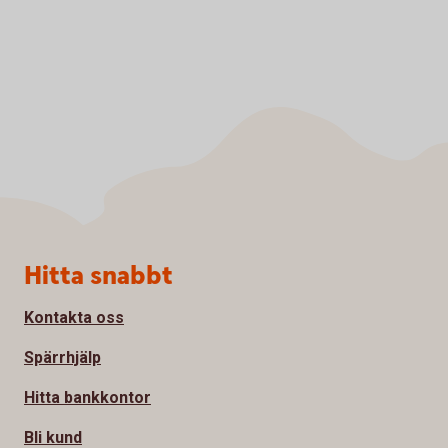
Sidfot
Hitta snabbt
Kontakta oss
Spärrhjälp
Hitta bankkontor
Bli kund