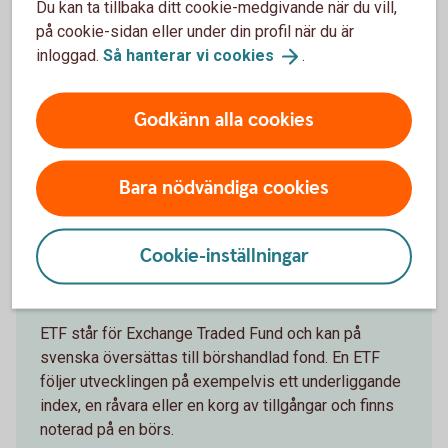
Du kan ta tillbaka ditt cookie-medgivande när du vill,
Möjlighet till hög avkastning.
på cookie-sidan eller under din profil när du är
inloggad.
Så hanterar vi
cookies
.
Nackdelar
Godkänn alla cookies
Betydligt högre risk jämfört med en direktinvestering i
underliggande tillgång.
Courtage.
Passar inte för månadssparande.
Bara nödvändiga cookies
Cookie-inställningar
ETF
ETF står för Exchange Traded Fund och kan på
svenska översättas till börshandlad fond. En ETF
följer utvecklingen på exempelvis ett underliggande
index, en råvara eller en korg av tillgångar och finns
noterad på en börs.