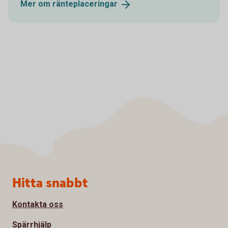
Mer om
ränteplaceringar
Sidfot
Hitta snabbt
Kontakta oss
Spärrhjälp