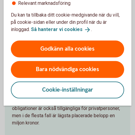
tid en viss tid att sälja en obligation.
Relevant marknadsföring
Marknadsvärdet kan påverkas av allmänna
marknadsklimatet utan att ha något med bolaget att
Du kan ta tillbaka ditt cookie-medgivande när du vill,
göra.
på cookie-sidan eller under din profil när du är
inloggad.
Så hanterar vi
cookies
.
Godkänn alla cookies
Ränteplaceringar
Ränteplaceringar passar dig som vill placera med
Bara nödvändiga cookies
låg risk. Ränteplaceringar är lämpliga som basen i ett
sparande eller som ett sätt att få ränta på pengar
som snart ska användas. För dig som privatperson
Cookie-inställningar
är det främst premieobligationer, privatobligationer
och räntefonder som är aktuella. Andra typer av
obligationer är också tillgängliga för privatpersoner,
men i de flesta fall är lägsta placerade belopp en
miljon kronor.