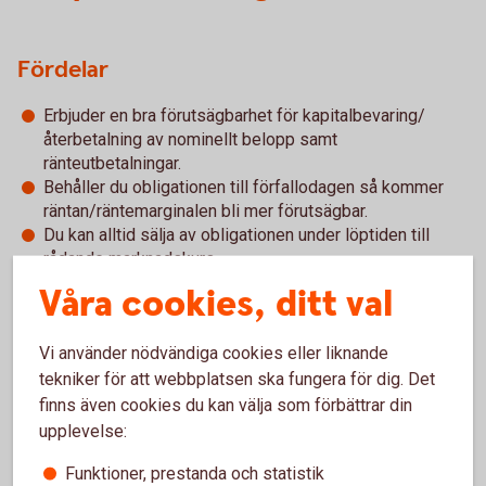
Fördelar
Erbjuder en bra förutsägbarhet för kapitalbevaring/
återbetalning av nominellt belopp samt
ränteutbetalningar.
Behåller du obligationen till förfallodagen så kommer
räntan/räntemarginalen bli mer förutsägbar.
Du kan alltid sälja av obligationen under löptiden till
rådande marknadskurs.
Våra cookies, ditt val
Nackdelar
Vi använder nödvändiga cookies eller liknande
En försäljning innan förfallodagen kan resultera i förlust
tekniker för att webbplatsen ska fungera för dig. Det
om obligationen säljs till en lägre kurs än
finns även cookies du kan välja som förbättrar din
anskaffningskursen. Kursförlust kan helt eller delvis
upplevelse:
kompenseras av tidigare utbetalda kuponger.
Beroende på emittent och marknadsklimat så kan det ta
Funktioner, prestanda och statistik