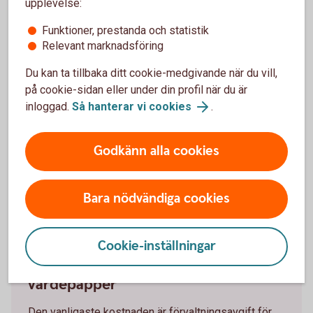
upplevelse:
Funktioner, prestanda och statistik
Relevant marknadsföring
Tjänstekostnader
Du kan ta tillbaka ditt cookie-medgivande när du vill,
Detta är kostnader och avgifter som kan tas ut för
på cookie-sidan eller under din profil när du är
olika tjänster. Exempel på tjänstekostnader är
inloggad.
Så hanterar vi cookies
.
kostnaden du har för portföljförvaltning eller för
rådgivning.
Godkänn alla cookies
Bara nödvändiga cookies
Cookie-inställningar
Kostnader för fonder och andra
värdepapper
Den vanligaste kostnaden är förvaltningsavgift för