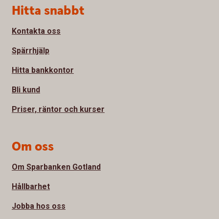
Sidfot
Hitta snabbt
Kontakta oss
Spärrhjälp
Hitta bankkontor
Bli kund
Priser, räntor och kurser
Om oss
Om Sparbanken Gotland
Hållbarhet
Jobba hos oss