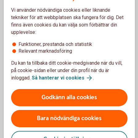
När man handlar Swedbanks Bull & Bear-certifikat betalar
man courtage, precis som vid aktieköp. Handel med
Vi använder nödvändiga cookies eller liknande
Swedbanks Bull & Bear-certifikat i internetbanken och
tekniker för att webbplatsen ska fungera för dig. Det
mobilbanken är avgiftsfri, för övriga kanaler gäller ordinarie
finns även cookies du kan välja som förbättrar din
prislista. Vid handel tas en spread mellan köp och säljkurs
upplevelse:
ut. Ett certifikats värde vid marknadens öppning motsvarar
Funktioner, prestanda och statistik
föregående noteringsdags stängningskurs justerat med
Relevant marknadsföring
marginaluttag. Se respektive certifikats slutliga villkor för
mer information om marginaluttag.
Du kan ta tillbaka ditt cookie-medgivande när du vill,
på cookie-sidan eller under din profil när du är
Viktigt att veta
inloggad.
Så hanterar vi cookies
.
För respektive Bull & Bear-certifikat finns slutliga villkor.
Godkänn alla cookies
Bull & Bear-certifikat är så kallade ETN:er, Exchange Traded
Notes, och i slutliga villkor dokumenteras dessa som
certifikat. Det är viktigt att du läser dessa villkor
Bara nödvändiga cookies
tillsammans med det av Finansinspektionen godkända
grundprospektet innan du handlar. Slutliga villkor samt
grundprospekt finns att ladda ner på hemsidan.