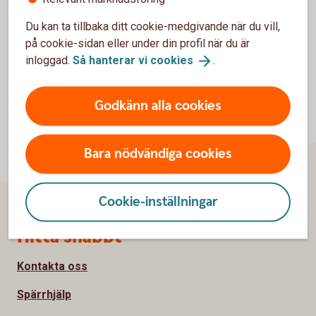
Här hittar du fler frågor och
svar
Du kan ta tillbaka ditt cookie-medgivande när du vill,
på cookie-sidan eller under din profil när du är
inloggad.
Så hanterar vi
cookies
.
Godkänn alla cookies
Bara nödvändiga cookies
Cookie-inställningar
Sidfot
Hitta snabbt
Kontakta oss
Spärrhjälp