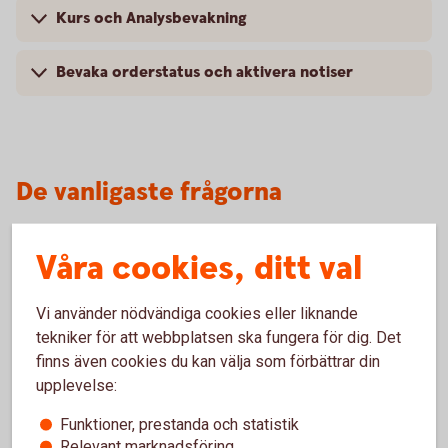
Kurs och Analysbevakning
Bevaka orderstatus och aktivera notiser
De vanligaste frågorna
Våra cookies, ditt val
Vilka marknader är möjliga att handla på?
Hur skaffar jag en Värdepapperstjänst (depå)?
Vi använder nödvändiga cookies eller liknande
tekniker för att webbplatsen ska fungera för dig. Det
finns även cookies du kan välja som förbättrar din
Vad är köpkraft?
upplevelse:
Funktioner, prestanda och statistik
Relevant marknadsföring