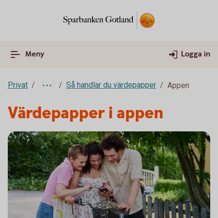
Meny
Logga in
Privat
Så handlar du värdepapper
Appen
Värdepapper i appen