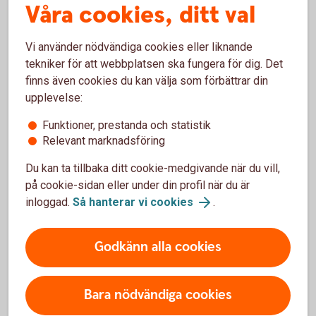
Våra cookies, ditt val
är öppen. (Växling görs inte på valutakonton.) Utdelning från
utländska aktier växlas automatiskt till SEK. Vid utdelning i
utländska depåbevis kan - utöver källskatt - administrativa
Vi använder nödvändiga cookies eller liknande
avgifter från tid till annan utgå i det utdelande bolagets
tekniker för att webbplatsen ska fungera för dig. Det
hemland, vilka i så fall dras från kundens konto i samband
finns även cookies du kan välja som förbättrar din
med utdelningen.
upplevelse:
Funktioner, prestanda och statistik
Relevant marknadsföring
Certifikat, Warranter och Räntebevis
Du kan ta tillbaka ditt cookie-medgivande när du vill,
Typ
Courtage
på cookie-sidan eller under din profil när du är
inloggad.
Så hanterar vi cookies
.
Certifikat, Warranter och
0,5%, minst 150 kr, inget
Räntebevis
tak.
Godkänn alla cookies
Teckningsrätter
0,5%, minst 150 kr, inget
tak.
Bara nödvändiga cookies