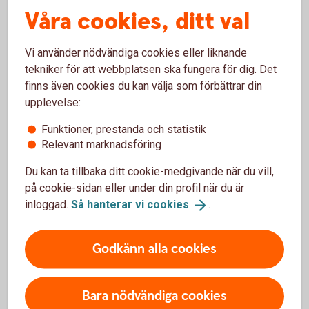
Våra cookies, ditt val
Gäller från 25 juni 2024
Vi använder nödvändiga cookies eller liknande
Villkor Aktie- och Fondkonto
tekniker för att webbplatsen ska fungera för dig. Det
finns även cookies du kan välja som förbättrar din
upplevelse:
ISK
Funktioner, prestanda och statistik
Relevant marknadsföring
Gäller från 24 juni 2024
Du kan ta tillbaka ditt cookie-medgivande när du vill,
Villkor Investeringssparkonto (ISK)
på cookie-sidan eller under din profil när du är
Villkor för Investeringssparkonto (ISK) Fond (pdf)
inloggad.
Så hanterar vi
cookies
.
Villkor Aktie- och Fondkonto (pdf)
Godkänn alla cookies
IPS
Bara nödvändiga cookies