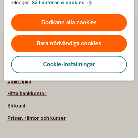
inloggad.
Så hanterar vi
cookies
.
Godkänn alla cookies
Bara nödvändiga cookies
Sidfot
Hitta snabbt
Cookie-inställningar
Kontakta oss
Spärrhjälp
Hitta bankkontor
Bli kund
Priser, räntor och kurser