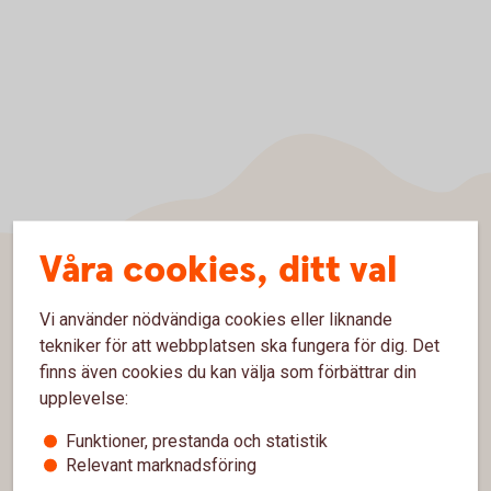
Våra cookies, ditt val
Sidfot
Hitta snabbt
Vi använder nödvändiga cookies eller liknande
tekniker för att webbplatsen ska fungera för dig. Det
Kontakta oss
finns även cookies du kan välja som förbättrar din
upplevelse:
Spärrhjälp
Funktioner, prestanda och statistik
Hitta bankkontor
Relevant marknadsföring