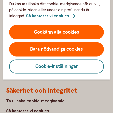
Bli kund
Du kan ta tillbaka ditt cookie-medgivande när du vill,
på cookie-sidan eller under din profil när du är
Priser, räntor och kurser
inloggad.
Så hanterar vi
cookies
.
Om oss
Godkänn alla cookies
Om Sparbanken Gotland
Bara nödvändiga cookies
Hållbarhet
Jobba hos oss
Cookie-inställningar
Sponsring
Säkerhet och integritet
Ta tillbaka cookie-medgivande
Så hanterar vi cookies