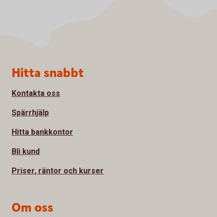
Sidfot
Hitta snabbt
Kontakta oss
Spärrhjälp
Hitta bankkontor
Bli kund
Priser, räntor och kurser
Om oss