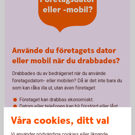
eller -mobil?
Använde du företagets dator
eller mobil när du drabbades?
Drabbades du av bedrägeriet när du använde
företagsdatorn- eller mobilen? Då är det inte bara du
som kan råka illa ut, utan även företaget:
Företaget kan drabbas ekonomiskt.
Datorn eller telefonen kan bli förstörd eller låst.
Känslig företagsinformation kan gå förlorad.
Våra cookies, ditt val
Tänk på att:
Vi använder nödvändiga cookies eller liknande