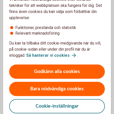
Kontakta banken omgående om pengar försvunnit.
tekniker för att webbplatsen ska fungera för dig. Det
Meddela din arbetsgivare så att denne kan
finns även cookies du kan välja som förbättrar din
genomföra de åtgärder som behövs.
upplevelse:
Alltid polisanmäla!
Funktioner, prestanda och statistik
Relevant marknadsföring
Du kan ta tillbaka ditt cookie-medgivande när du vill,
på cookie-sidan eller under din profil när du är
inloggad.
Så hanterar vi
cookies
.
Tips!
Godkänn alla cookies
Skydda dig mot bedragare
För att undvika bedrägerier är det viktigt att aldrig
Bara nödvändiga cookies
lämna ut kortnummer, koder eller liknande. Läs mer
om vanliga bedrägerier och hur du kan skydda dig
mot dem.
Cookie-inställningar