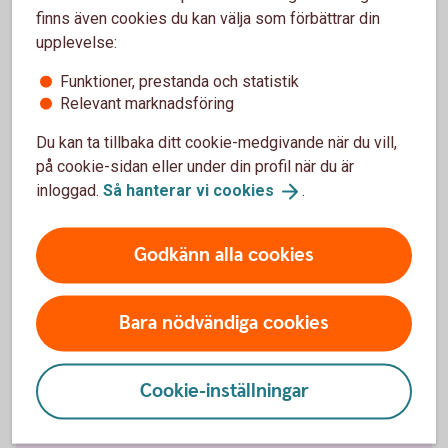
finns även cookies du kan välja som förbättrar din
upplevelse:
Fordonsförsäkringar
Funktioner, prestanda och statistik
Relevant marknadsföring
Bilförsäkring
Du kan ta tillbaka ditt cookie-medgivande när du vill,
på cookie-sidan eller under din profil när du är
Lätt lastbilsförsäkring
inloggad.
Så hanterar vi
cookies
.
Husbilsförsäkring
Godkänn alla cookies
Husvagnsförsäkring
Bara nödvändiga cookies
Släpvagnsförsäkring
Cookie-inställningar
Snöskoterförsäkring