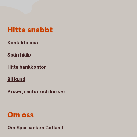
Sidfot
Hitta snabbt
Kontakta oss
Spärrhjälp
Hitta bankkontor
Bli kund
Priser, räntor och kurser
Om oss
Om Sparbanken Gotland