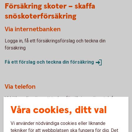
Försäkring skoter – skaffa
snöskoterförsäkring
Via internetbanken
Logga in, få ett försäkringsförslag och teckna din
försäkring
Få ett förslag och teckna din
försäkring
Via telefon
Vi hjälper dig gärna att teckna försäkringen över telefon.
Ring 0771-22 11 22.
Våra cookies, ditt val
Skaffa försäkring via
Kundcenter
Vi använder nödvändiga cookies eller liknande
tekniker för att webbplatsen ska fungera för dig. Det