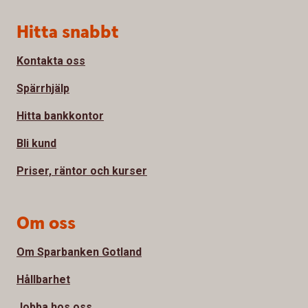
Sidfot
Hitta snabbt
Kontakta oss
Spärrhjälp
Hitta bankkontor
Bli kund
Priser, räntor och kurser
Om oss
Om Sparbanken Gotland
Hållbarhet
Jobba hos oss