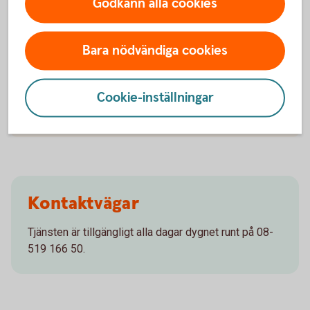
Vanliga frågor och svar
Godkänn alla cookies
Vad är samtalsstöd?
Bara nödvändiga cookies
Hur fungerar samtalsstöd?
Cookie-inställningar
Kostar det något med samtalsstöd?
Kontaktvägar
Tjänsten är tillgängligt alla dagar dygnet runt på 08-
519 166 50.