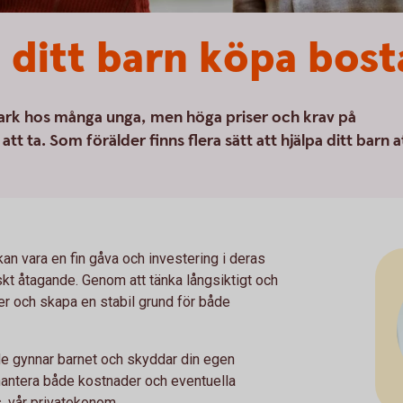
u ditt barn köpa bos
rk hos många unga, men höga priser och krav på
tt ta. Som förälder finns flera sätt att hjälpa ditt barn a
kan vara en fin gåva och investering i deras
skt åtagande. Genom att tänka långsiktigt och
kter och skapa en stabil grund för både
både gynnar barnet och skyddar din egen
a hantera både kostnader och eventuella
s, vår privatekonom.