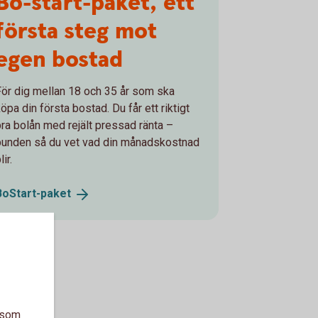
Bo-start-paket, ett
första steg mot
egen bostad
För dig mellan 18 och 35 år som ska
öpa din första bostad. Du får ett riktigt
bra bolån med rejält pressad ränta –
bunden så du vet vad din månadskostnad
lir.
BoStart-
paket
a som