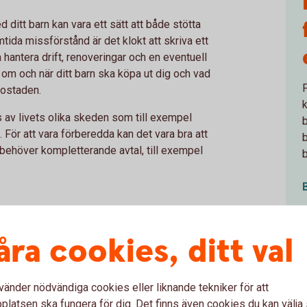
ditt barn kan vara ett sätt att både stötta
tida missförstånd är det klokt att skriva ett
hantera drift, renoveringar och en eventuell
 om och när ditt barn ska köpa ut dig och vad
ostaden.
k
 av livets olika skeden som till exempel
l. För att vara förberedda kan det vara bra att
i behöver kompletterande avtal, till exempel
b
åra cookies, ditt val
agare
till exempel om ditt barn studerar
agare delar du ansvaret för bolånet med ditt
ningsansvar – och om barnet inte kan betala är
vänder nödvändiga cookies eller liknande tekniker för att
r är det viktigt att du har utrymme i din egen
latsen ska fungera för dig. Det finns även cookies du kan välj
har en långsiktigt hållbar