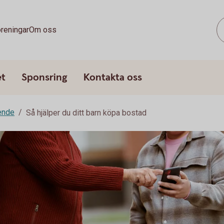
reningar
Om oss
et
Sponsring
Kontakta oss
ende
Så hjälper du ditt barn köpa bostad