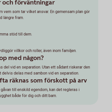
r och förväntningar
om vem som tar vilket ansvar. En gemensam plan gör
d längre fram.
amma stöd till dem.
liggör villkor och roller, även inom familjen.
ihop med någon?
s del vid en separation. Utan ett sådant riskerar den
tt delvis delas med sambon vid en separation.
fta räknas som förskott på arv
ra gåvan till enskild egendom, kan det regleras i
ygghet både för dig och ditt barn.