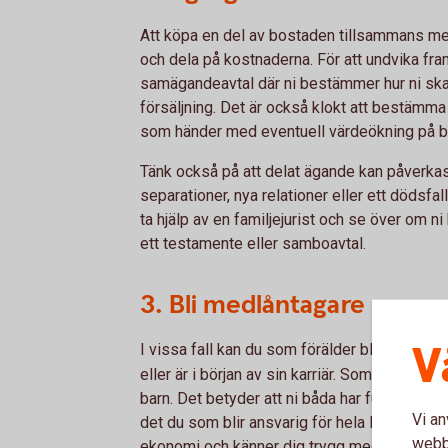
Att köpa en del av bostaden tillsammans med 
och dela på kostnaderna. För att undvika fram
samägandeavtal där ni bestämmer hur ni ska 
försäljning. Det är också klokt att bestämma
som händer med eventuell värdeökning på b
Tänk också på att delat ägande kan påverkas
separationer, nya relationer eller ett dödsfal
ta hjälp av en familjejurist och se över om n
ett testamente eller samboavtal.
3. Bli medlåntagare
V
I vissa fall kan du som förälder bli
medlånt
eller är i början av sin karriär. Som medlånt
barn. Det betyder att ni båda har fullt betal
Vi an
det du som blir ansvarig för hela lånet. Därfö
webbp
ekonomi och känner dig trygg med att barnet 