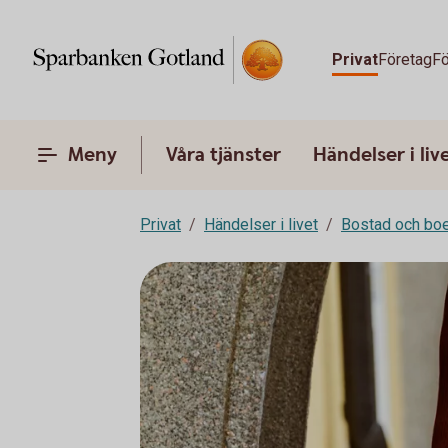
Privat
Företag
Fö
Meny
Våra tjänster
Händelser i liv
Privat
Händelser i livet
Bostad och bo