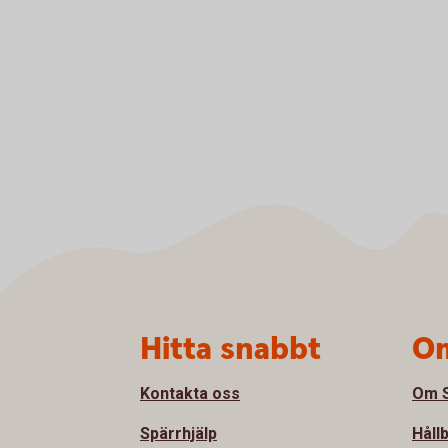
Sidfot
Hitta snabbt
Om
Kontakta oss
Om S
Spärrhjälp
Håll