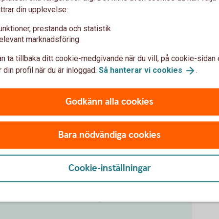
ttrar din upplevelse:
unktioner, prestanda och statistik
 kreditvärdighet, eftersom hela lånet syns i
elevant marknadsföring
 lånet.
n ta tillbaka ditt cookie-medgivande när du vill, på cookie-sidan 
t själv framöver är det bra att prata igenom
 din profil när du är inloggad.
Så hanterar vi
cookies
.
 en stabil inkomst eller att steg för steg ta
Godkänn alla cookies
nnan du hjälper till?
Bara nödvändiga cookies
Cookie-inställningar
din ekonomi bäst och hur det påverkar din framtid, till