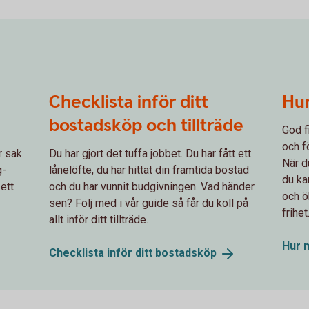
Checklista inför ditt
Hu
bostadsköp och tillträde
God f
och f
r sak.
Du har gjort det tuffa jobbet. Du har fått ett
När d
g-
lånelöfte, du har hittat din framtida bostad
du ka
 ett
och du har vunnit budgivningen. Vad händer
och ö
sen? Följ med i vår guide så får du koll på
frihet
allt inför ditt tillträde.
Hur 
Checklista inför ditt
bostadsköp