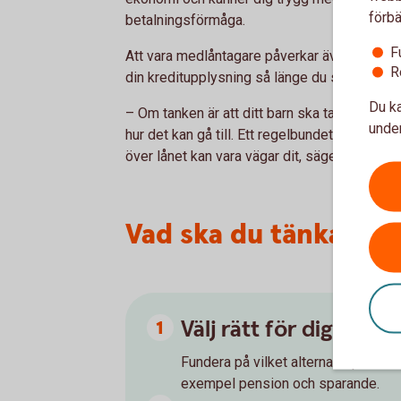
förbä
betalningsförmåga.
F
Att vara medlåntagare påverkar även din egen
R
din kreditupplysning så länge du står kvar på
Du ka
– Om tanken är att ditt barn ska ta över låne
under
hur det kan gå till. Ett regelbundet sparande,
över lånet kan vara vägar dit, säger Arturo.
Vad ska du tänka på i
Välj rätt för dig
Fundera på vilket alternativ passar 
exempel pension och sparande.