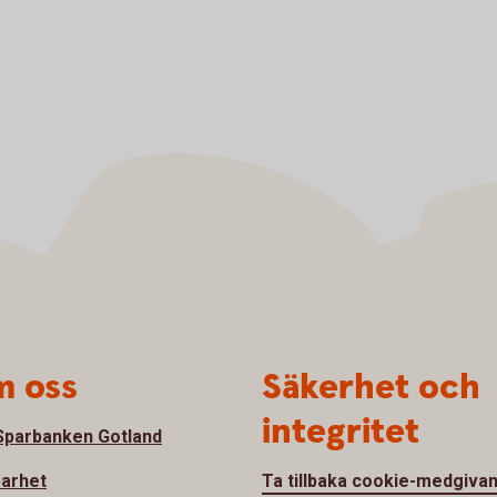
 oss
Säkerhet och
integritet
parbanken Gotland
barhet
Ta tillbaka cookie-medgiva