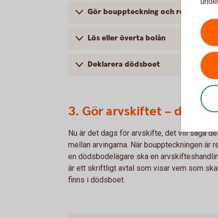
under
Gör bouppteckning och registrera 
Lös eller överta bolån
Deklarera dödsboet
3. Gör arvskiftet – dela up
Nu är det dags för arvskifte, det vill säga d
mellan arvingarna. När bouppteckningen är r
en dödsbodelägare ska en arvskifteshandlin
är ett skriftligt avtal som visar vem som ska
finns i dödsboet.