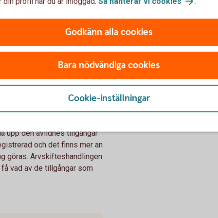
 din profil när du är inloggad.
Så hanterar vi
cookies
.
hos Skatteverket
Godkänn alla cookies
Bara nödvändiga cookies
Cookie-inställningar
p arvet
ela upp den avlidnes tillgångar
egistrerad och det finns mer än
g göras. Arvskifteshandlingen
 få vad av de tillgångar som