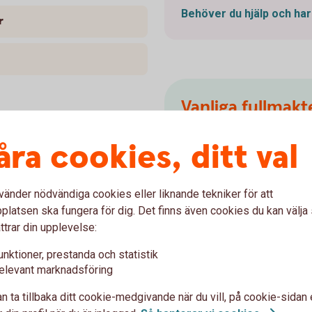
Behöver du hjälp och ha
r
Vanliga fullmakt
 deklarera dödsbo
åra cookies, ditt val
Fullmakt dödsbo (PDF
det finns tillgångar i boet,
ll begravningskostnader kan
an hos socialnämnden.
vänder nödvändiga cookies eller liknande tekniker för att
latsen ska fungera för dig. Det finns även cookies du kan välj
ttrar din upplevelse:
unktioner, prestanda och statistik
elevant marknadsföring
n ta tillbaka ditt cookie-medgivande när du vill, på cookie-sidan 