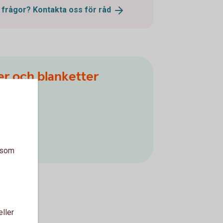
r frågor? Kontakta oss för
råd
er och blanketter
)
a som
eller