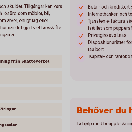
ch skulder. Tillgångar kan vara
Betal- och kreditkort
ch lösöre som möbler, bil,
Internetbanken och t
m ärver, enligt lag eller
Tjänsten e-faktura sä
r när det gjorts ett arvskifte
istället som pappersf
ingarna.
Privatgiro avslutas
Dispositionsrätter fö
tas bort
Kapital- och räntebe
dning från Skatteverket
Behöver du h
föringar
Ta hjälp med bouppteckning
ingsavier