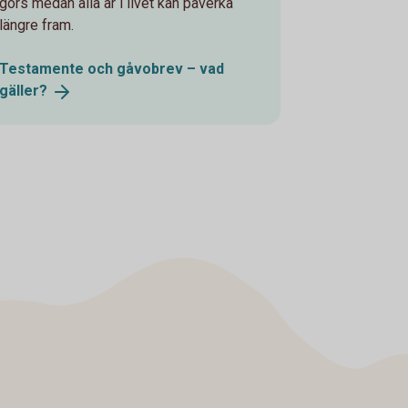
görs medan alla är i livet kan påverka
längre fram.
Testamente och gåvobrev – vad
gäller?