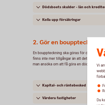
Dödsboets skulder - lån och kredite
Kolla upp försäkringar
2. Gör en bouppteckning,
V
En bouppteckning ska göras för dödsboet om 
finns inte mer tillgångar än att det räcker ti
man ansöka om att få göra en dödsboanmäl
Vi an
webbp
förbä
Kapital- och räntebesked
F
R
Värdera fastigheter
Du ka