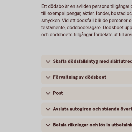
Ett dödsbo är en avliden persons tillgångar o
till exempel pengar, aktier, fonder, bostad o
smycken. Vid ett dödsfall blir de personer so
testamente, dödsbodelägare. Dödsboet upphö
och dödsboets tillgångar fördelats ut till arv
Skaffa dödsfallsintyg med släktutre
Förvaltning av dödsboet
Post
Avsluta autogiron och stående över
Betala räkningar och lös in utbetaln