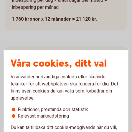
Inbesparing per dag × antal dagar per månad =
inbesparing per månad.
1 760 kronor x 12 månader = 21 120 kr.
Spara 10 800 kr om året på matlåda
Våra cookies, ditt val
varannan dag
Om det känns alldeles för tråkigt att behöva säga
Vi använder nödvändiga cookies eller liknande
hejdå till krog och restaurang så behöver man inte gå
tekniker för att webbplatsen ska fungera för dig. Det
all in. Det är ju helt okej att släppa in lite ”orkar inte”,
finns även cookies du kan välja som förbättrar din
”glömde", ”fredagslyx” och ”semester” i din nya rutin
upplevelse:
och kanske köra matlåda varannan dag. 10 800
Funktioner, prestanda och statistik
kronor är inte heller så dumt, eller hur?
Relevant marknadsföring
Du kan ta tillbaka ditt cookie-medgivande när du vill,