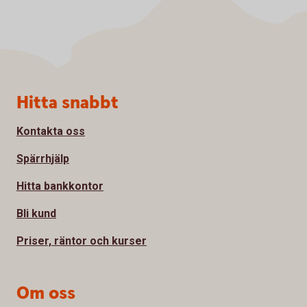
Sidfot
Hitta snabbt
Kontakta oss
Spärrhjälp
Hitta bankkontor
Bli kund
Priser, räntor och kurser
Om oss