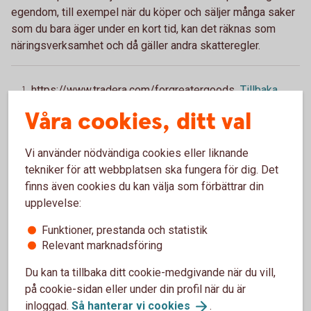
egendom, till exempel när du köper och säljer många saker
som du bara äger under en kort tid, kan det räknas som
näringsverksamhet och då gäller andra skatteregler.
https://www.tradera.com/forgreatergoods
Tillbaka
1
Våra cookies, ditt val
Vi använder nödvändiga cookies eller liknande
tekniker för att webbplatsen ska fungera för dig. Det
Swisha med QR-kod
finns även cookies du kan välja som förbättrar din
Swisha snabbare med hjälp av QR-koder. Du kan
upplevelse:
skapa egen QR-kod och scanna av andras. Läs mer
Funktioner, prestanda och statistik
och testa funktioner utan att skicka pengar.
Relevant marknadsföring
Swish med QR-kod – läs
mer
Du kan ta tillbaka ditt cookie-medgivande när du vill,
på cookie-sidan eller under din profil när du är
inloggad.
Så hanterar vi
cookies
.