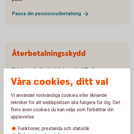
Pausa din
pensionsutbetalning
Återbetalningsskydd
Behöver du
återbetalningsskydd?
Blankett återbetalningsskydd (pdf)
Våra cookies, ditt val
Vi använder nödvändiga cookies eller liknande
tekniker för att webbplatsen ska fungera för dig. Det
finns även cookies du kan välja som förbättrar din
Ansök
upplevelse:
Funktioner, prestanda och statistik
Blankett för utbetalning (pdf)