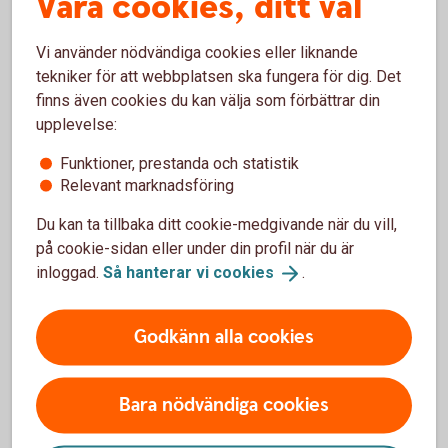
Våra cookies, ditt val
byta fonder och ändra framtida insättningar för
sparandeförsäkringar i Swedbank Försäkring. Allt du
Vi använder nödvändiga cookies eller liknande
behöver är ett Mobilt BankID, du behöver inte ha vår
tekniker för att webbplatsen ska fungera för dig. Det
internetbank eller app sedan innan.
finns även cookies du kan välja som förbättrar din
upplevelse:
Logga in i Mina
försäkringar
Funktioner, prestanda och statistik
Relevant marknadsföring
Du kan ta tillbaka ditt cookie-medgivande när du vill,
på cookie-sidan eller under din profil när du är
Gör ditt pensionsval
inloggad.
Så hanterar vi
cookies
.
Läs mer om tjänstepension ITP och gör ditt val.
Godkänn alla cookies
Avtalat
Bara nödvändiga cookies