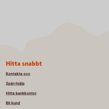
Sidfot
Hitta snabbt
Kontakta oss
Spärrhjälp
Hitta bankkontor
Bli kund