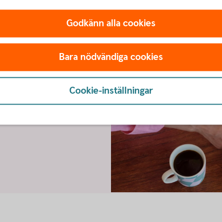
Godkänn alla cookies
Bara nödvändiga cookies
er, rekommendationer om
 samt tips runt pension och
Cookie-inställningar
Two persons working together o