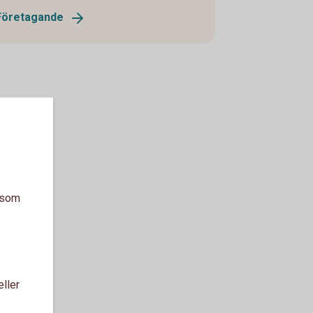
Företagande
a som
eller