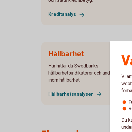
och sätta kreditbetyg.
Kreditanalys
Hållbarhet
V
Här hittar du Swedbanks
hållbarhetsindikatorer och andra analyse
Vi an
inom hållbarhet.
webbp
förbä
Hållbarhetsanalyser
F
R
Du ka
under