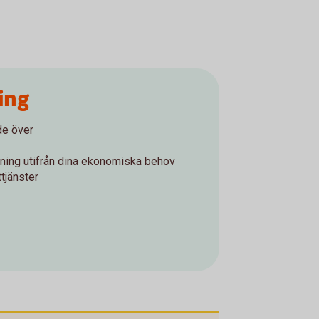
ing
de över
ning utifrån dina ekonomiska behov
ttjänster