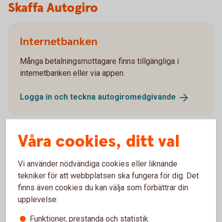
Skaffa Autogiro
Internetbanken
Många betalningsmottagare finns tillgängliga i
internetbanken eller via appen.
Logga in och teckna
autogiromedgivande
Våra cookies, ditt val
Betalningsmottagaren
Vi använder nödvändiga cookies eller liknande
tekniker för att webbplatsen ska fungera för dig. Det
Anslut dig till Autogiro genom att kontakta
finns även cookies du kan välja som förbättrar din
betalningsmottagaren och meddela att du vill teckna
upplevelse:
autogiromedgivande.
Funktioner, prestanda och statistik