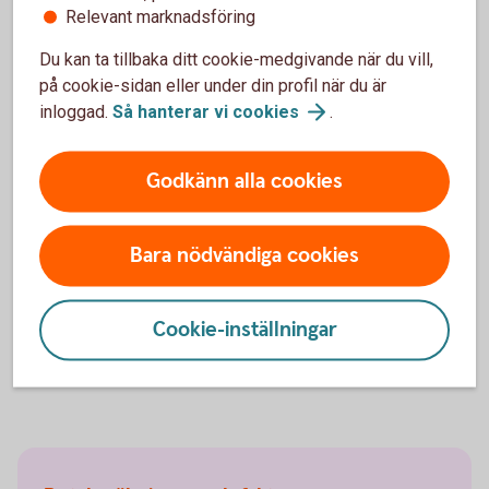
Relevant marknadsföring
Du kan ta tillbaka ditt cookie-medgivande när du vill,
på cookie-sidan eller under din profil när du är
inloggad.
Så hanterar vi
cookies
.
Godkänn alla cookies
Ring oss
Öppet måndag-fredag 08.00-20.00, lördag-söndag
Bara nödvändiga cookies
08.00-18.00 (stängt storhelger)
Ring 0771-22 11 22
Cookie-inställningar
Logga in och aktivera
telefontjänst