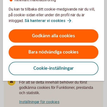
Betala med autogiro
Du kan ta tillbaka ditt cookie-medgivande när du vill,
på cookie-sidan eller under din profil när du är
inloggad.
Så hanterar vi
cookies
.
Betala med e-faktura
Girobetalning Kuverttjänst
Godkänn alla cookies
Internetbetalning
Bara nödvändiga cookies
Cookie-inställningar
För att se detta innehåll behöver du först
godkänna cookies för Funktioner, prestanda
och statistik.
Inställningar för cookies