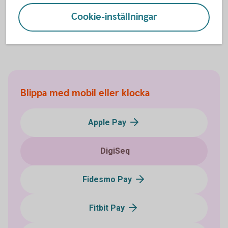
Cookie-inställningar
DigiSeq (digiseq.co.uk)
Blippa med mobil eller klocka
Apple Pay
DigiSeq
Fidesmo Pay
Fitbit Pay