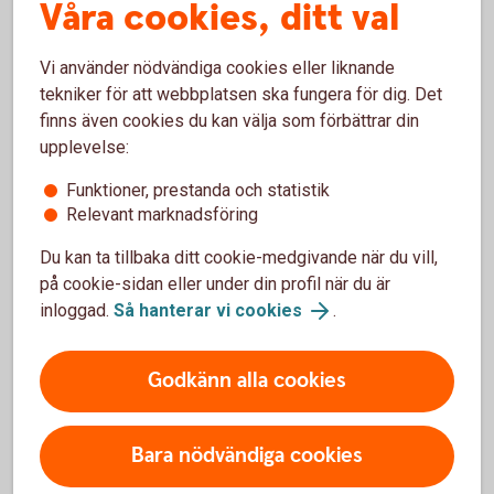
jag handlar med DigiSeq?
Våra cookies, ditt val
Kan jag ta ut pengar i uttagsautomat med
Vi använder nödvändiga cookies eller liknande
Fidesmo Pay?
tekniker för att webbplatsen ska fungera för dig. Det
finns även cookies du kan välja som förbättrar din
Vad behöver jag göra om jag blivit av med min
upplevelse:
wearable?
Funktioner, prestanda och statistik
Relevant marknadsföring
Jag har fått ett nytt kort, vad gör jag?
Du kan ta tillbaka ditt cookie-medgivande när du vill,
på cookie-sidan eller under din profil när du är
Vart vänder jag mig vid problem?
inloggad.
Så hanterar vi cookies
.
Godkänn alla cookies
Vill du veta mer om DigiSeq?
Bara nödvändiga cookies
Om du har frågor om DigiSeq, vänd dig till DigiSeq
för mer information.