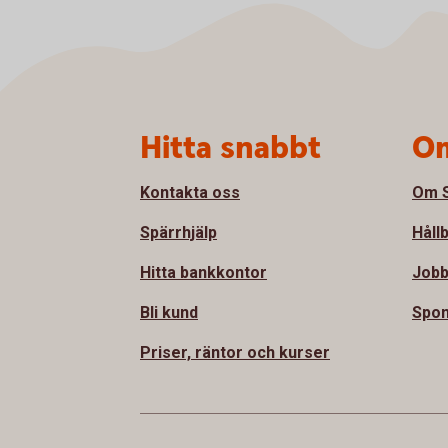
Sidfot
Hitta snabbt
Om
Kontakta oss
Om S
Spärrhjälp
Håll
Hitta bankkontor
Jobb
Bli kund
Spon
Priser, räntor och kurser