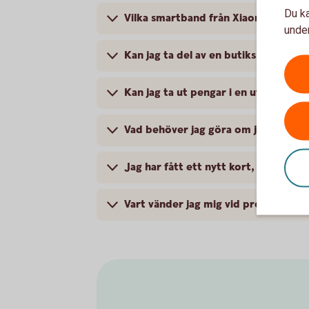
Du ka
Vilka smartband från Xiaomi fungera
under
Kan jag ta del av en butiks medlem
Kan jag ta ut pengar i en uttagning
Vad behöver jag göra om jag blivit 
Jag har fått ett nytt kort, vad gör ja
Vart vänder jag mig vid problem?