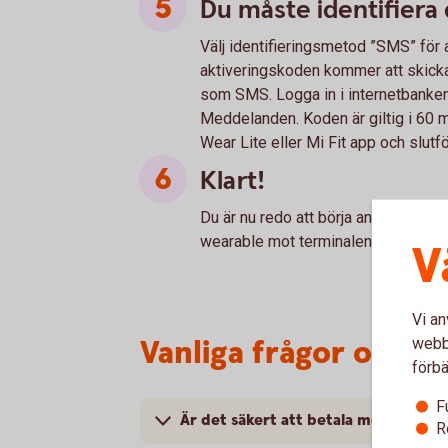
Du måste identifiera 
Välj identifieringsmetod ”SMS” för a
aktiveringskoden kommer att skickas
som SMS. Logga in i internetbanken 
Meddelanden. Koden är giltig i 60 
Wear Lite eller Mi Fit app och slutf
Klart!
Du är nu redo att börja använda din 
wearable mot terminalen där symbol
V
Vi an
Vanliga frågor och s
webbp
förbä
F
Är det säkert att betala med Xiaomi
R