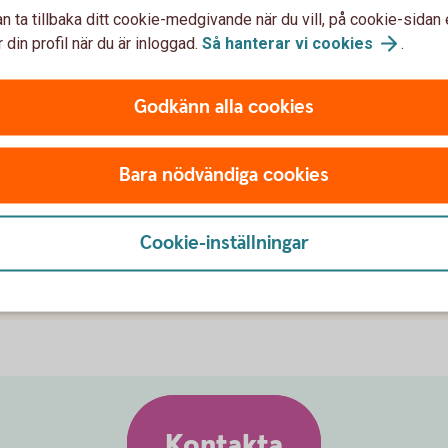
n ta tillbaka ditt cookie-medgivande när du vill, på cookie-sidan 
r att betala med?
 din profil när du är inloggad.
Så hanterar vi
cookies
.
sprogram när jag handlar med Xiaomi Pay?
Godkänn alla cookies
sautomat med min wearable från Xiaomi Pay?
Bara nödvändiga cookies
av med min wearable?
Cookie-inställningar
g?
Kontakta