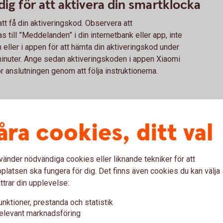
dig för att aktivera din smartklocka
tt få din aktiveringskod. Observera att
 till ”Meddelanden” i din internetbank eller app, inte
eller i appen för att hämta din aktiveringskod under
minuter. Ange sedan aktiveringskoden i appen Xiaomi
ör anslutningen genom att följa instruktionerna.
wearable i butik. Du betalar genom att blippa din
en för kontaktlösa betalningar visas.
åra cookies, ditt val
vänder nödvändiga cookies eller liknande tekniker för att
var om Xiaomi Pay
latsen ska fungera för dig. Det finns även cookies du kan välj
ttrar din upplevelse:
unktioner, prestanda och statistik
 Pay ?
elevant marknadsföring