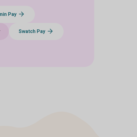
min Pay
y
Swatch Pay