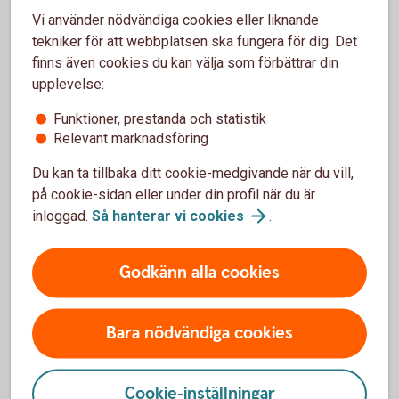
Vi använder nödvändiga cookies eller liknande
tekniker för att webbplatsen ska fungera för dig. Det
finns även cookies du kan välja som förbättrar din
Kontakta
upplevelse:
Google
Funktioner, prestanda och statistik
Relevant marknadsföring
Du kan ta tillbaka ditt cookie-medgivande när du vill,
på cookie-sidan eller under din profil när du är
inloggad.
Så hanterar vi
cookies
.
Vill du veta mer om Google
Pay?
Godkänn alla cookies
Om du har fler frågor eller funderingar om Google
Pay kan du vända dig till Google för mer information.
Bara nödvändiga cookies
Google Pay
(pay.google.com)
Cookie-inställningar