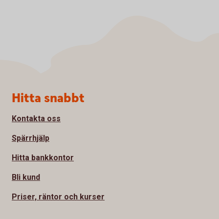
Sidfot
Hitta snabbt
Kontakta oss
Spärrhjälp
Hitta bankkontor
Bli kund
Priser, räntor och kurser