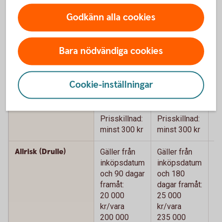
Godkänn alla cookies
Köpförsäkring - jämför våra kort
Betal- och
Betal- och
B
Bara nödvändiga cookies
kreditkort
kreditkort
k
Mastercard
Mastercard
M
Guld
P
Cookie-inställningar
Prisskydd
Max 15 000
Max 15 000
M
kr
kr
kr
Prisskillnad:
Prisskillnad:
Pr
minst 300 kr
minst 300 kr
mi
Allrisk (Drulle)
Gäller från
Gäller från
Gä
inköpsdatum
inköpsdatum
i
och 90 dagar
och 180
o
framåt:
dagar framåt:
da
20 000
25 000
2
kr/vara
kr/vara
kr
200 000
235 000
2