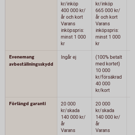
kr/inköp
kr/inköp
kr
400 000 kr/
665 000 kr/
66
år och kort
år och kort
oc
Varans
Varans
V
inköpspris:
inköpspris:
in
minst 1 000
minst 1 000
m
kr
kr
kr
Evenemang
Ingår ej
(100% betalt
(1
med kortet)
me
avbeställningsskydd
10 000
1
kr/försäkrad
kr
40 000
4
kr/kort
kr
Förlängd garanti
20 000
20 000
2
kr/skada
kr/skada
k
140 000 kr/
140 000 kr/
14
år
år
V
Varans
Varans
in