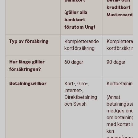
Bankkort
Betal- och
kreditkort
(gäller alla
Mastercard
bankkort
förutom Ung)
Typ av försäkring
Kompletterande
Kompletteran
kortförsäkring
kortförsäkring
Hur länge gäller
60 dagar
90 dagar
försäkringen?
Betalningsvillkor
Kort-, Giro-,
Kortbetalning
internet-,
Direktbetalning
(Annat
och Swish
betalningssätt
medges endas
om betalning
med kortet int
kan
genomföras.