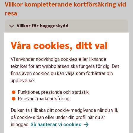
Villkor kompletterande kortförsäkring vid
resa
Villkor för bagageskydd
Villkor för akut sjukdom och olycksfall
Våra cookies, ditt val
Vi använder nödvändiga cookies eller liknande
tekniker för att webbplatsen ska fungera för dig. Det
finns även cookies du kan välja som förbättrar din
Köpförsäkring
upplevelse:
Gäller endast betal- och kreditkort.
Funktioner, prestanda och statistik
Relevant marknadsföring
Under tabellen hittar du förtydligande beskrivningar till de
olika radrubrikerna.
Du kan ta tillbaka ditt cookie-medgivande när du vill,
på cookie-sidan eller under din profil när du är
Köpförsäkring – när du
shoppar
inloggad.
Så hanterar vi
cookies
.