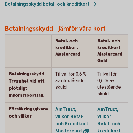
Betalningsskydd betal- och
kreditkort
Betalningsskydd - jämför våra kort
Betal- och
Betal- och
B
kreditkort
kreditkort
k
Mastercard
Mastercard
M
Guld
P
Betalningsskydd
Tillval för 0,6 %
Tillval för
T
av utestående
0,6 % av
%
Trygghet vid ett
skuld
utestående
u
plötsligt
skuld
s
inkomstbortfall.
Försäkringsgivare
AmTrust,
AmTrust,
A
och villkor
villkor Betal-
villkor
v
och Kreditkort
Betal- och
B
Mastercard
kreditkort
k