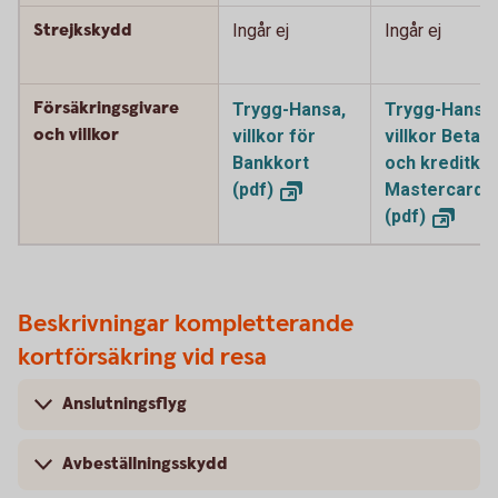
Strejkskydd
Ingår ej
Ingår ej
Försäkringsgivare
Trygg-Hansa,
Trygg-Hansa,
och villkor
villkor för
villkor Betal-
Bankkort
och kreditkor
(pdf)
Mastercard
(pdf)
Beskrivningar kompletterande
kortförsäkring vid resa
Anslutningsflyg
Avbeställningsskydd