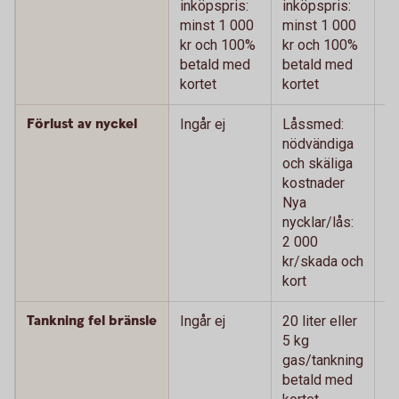
inköpspris:
inköpspris:
m
minst 1 000
minst 1 000
k
kr och 100%
kr och 100%
b
betald med
betald med
ko
kortet
kortet
Förlust av nyckel
Ingår ej
Låssmed:
L
nödvändiga
n
och skäliga
oc
kostnader
k
Nya
N
nycklar/lås:
ny
2 000
0
kr/skada och
oc
kort
Tankning fel bränsle
Ingår ej
20 liter eller
20
5 kg
k
gas/tankning
g
betald med
b