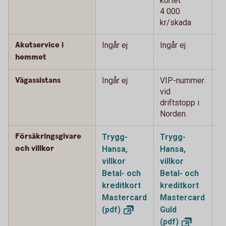
kortet
ko
4 000
4
kr/skada
k
Akutservice i
Ingår ej
Ingår ej
2
0
hemmet
Vägassistans
Ingår ej
VIP-nummer
V
vid
vi
driftstopp i
i 
Norden.
Försäkringsgivare
Trygg-
Trygg-
T
och villkor
Hansa,
Hansa,
H
villkor
villkor
vi
Betal- och
Betal- och
o
kreditkort
kreditkort
k
Mastercard
Mastercard
M
(pdf)
Guld
P
(pdf)
(p