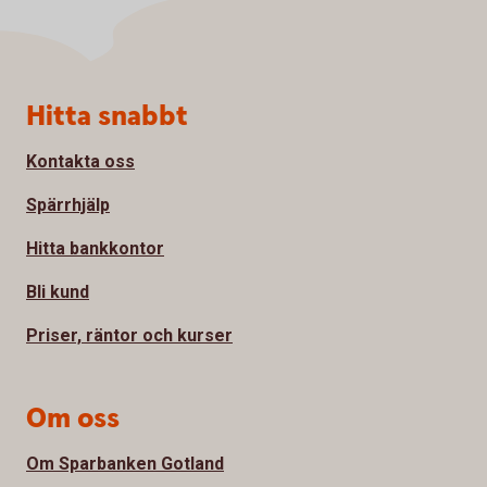
Sidfot
Hitta snabbt
Kontakta oss
Spärrhjälp
Hitta bankkontor
Bli kund
Priser, räntor och kurser
Om oss
Om Sparbanken Gotland