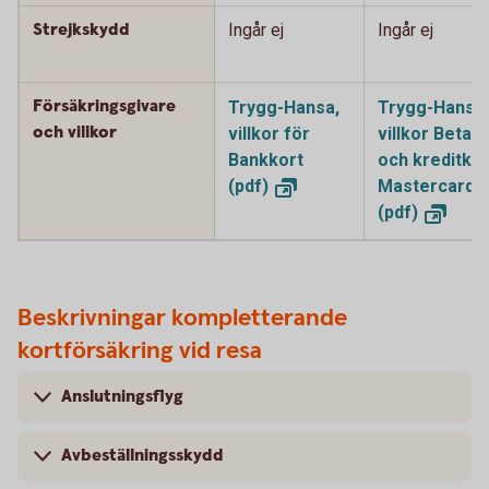
Strejkskydd
Ingår ej
Ingår ej
Försäkringsgivare
Trygg-Hansa,
Trygg-Hansa,
och villkor
villkor för
villkor Betal-
Bankkort
och kreditkor
(pdf)
Mastercard
(pdf)
Beskrivningar kompletterande
kortförsäkring vid resa
Anslutningsflyg
Avbeställningsskydd