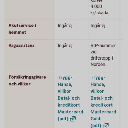
kortet
ko
4 000
4
kr/skada
k
Akutservice i
Ingår ej
Ingår ej
2
0
hemmet
Vägassistans
Ingår ej
VIP-nummer
V
vid
vi
driftstopp i
i 
Norden.
Försäkringsgivare
Trygg-
Trygg-
T
och villkor
Hansa,
Hansa,
H
villkor
villkor
vi
Betal- och
Betal- och
o
kreditkort
kreditkort
k
Mastercard
Mastercard
M
(pdf)
Guld
P
(pdf)
(p