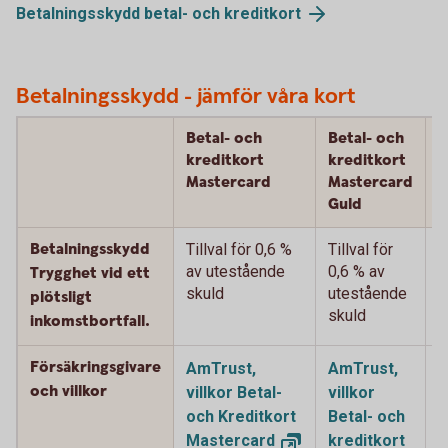
Betalningsskydd betal- och
kreditkort
Betalningsskydd - jämför våra kort
Betal- och
Betal- och
B
kreditkort
kreditkort
k
Mastercard
Mastercard
M
Guld
P
Betalningsskydd
Tillval för 0,6 %
Tillval för
T
av utestående
0,6 % av
%
Trygghet vid ett
skuld
utestående
u
plötsligt
skuld
s
inkomstbortfall.
Försäkringsgivare
AmTrust,
AmTrust,
A
och villkor
villkor Betal-
villkor
v
och Kreditkort
Betal- och
B
Mastercard
kreditkort
k