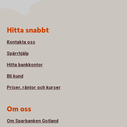
Sidfot
Hitta snabbt
Kontakta oss
Spärrhjälp
Hitta bankkontor
Bli kund
Priser, räntor och kurser
Om oss
Om Sparbanken Gotland