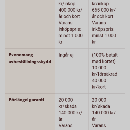
kr/inköp
kr/inköp
kr
400 000 kr/
665 000 kr/
66
år och kort
år och kort
oc
Varans
Varans
V
inköpspris:
inköpspris:
in
minst 1 000
minst 1 000
m
kr
kr
kr
Evenemang
Ingår ej
(100% betalt
(1
med kortet)
me
avbeställningsskydd
10 000
1
kr/försäkrad
kr
40 000
4
kr/kort
kr
Förlängd garanti
20 000
20 000
2
kr/skada
kr/skada
k
140 000 kr/
140 000 kr/
14
år
år
V
Varans
Varans
in