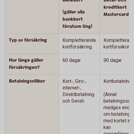
Bankkort
Betal- och
kreditkort
(gäller alla
Mastercard
bankkort
förutom Ung)
Typ av försäkring
Kompletterande
Kompletteran
kortförsäkring
kortförsäkring
Hur länge gäller
60 dagar
90 dagar
försäkringen?
Betalningsvillkor
Kort-, Giro-,
Kortbetalning
internet-,
Direktbetalning
(Annat
och Swish
betalningssätt
medges endas
om betalning
med kortet int
kan
genomföras.