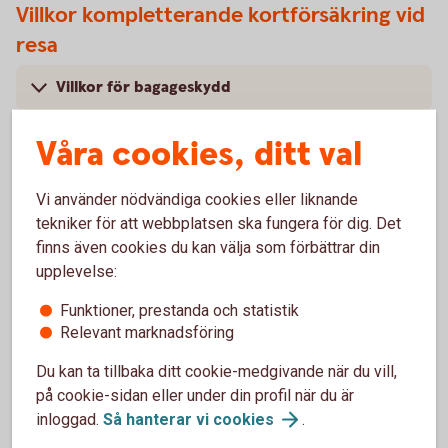
Villkor kompletterande kortförsäkring vid
resa
Villkor för bagageskydd
Villkor för akut sjukdom och olycksfall
Våra cookies, ditt val
Vi använder nödvändiga cookies eller liknande
tekniker för att webbplatsen ska fungera för dig. Det
finns även cookies du kan välja som förbättrar din
Köpförsäkring
upplevelse:
Gäller endast betal- och kreditkort.
Funktioner, prestanda och statistik
Relevant marknadsföring
Under tabellen hittar du förtydligande beskrivningar till de
olika radrubrikerna.
Du kan ta tillbaka ditt cookie-medgivande när du vill,
på cookie-sidan eller under din profil när du är
Köpförsäkring – när du
shoppar
inloggad.
Så hanterar vi
cookies
.