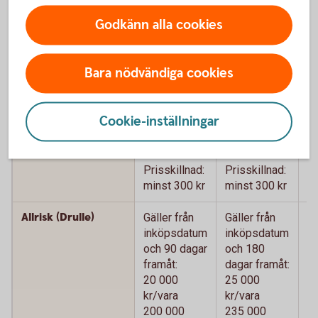
Godkänn alla cookies
Köpförsäkring - jämför våra kort
Betal- och
Betal- och
B
Bara nödvändiga cookies
kreditkort
kreditkort
k
Mastercard
Mastercard
M
Guld
P
Cookie-inställningar
Prisskydd
Max 15 000
Max 15 000
M
kr
kr
kr
Prisskillnad:
Prisskillnad:
Pr
minst 300 kr
minst 300 kr
mi
Allrisk (Drulle)
Gäller från
Gäller från
Gä
inköpsdatum
inköpsdatum
i
och 90 dagar
och 180
o
framåt:
dagar framåt:
da
20 000
25 000
2
kr/vara
kr/vara
kr
200 000
235 000
2