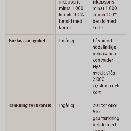
inköpspris:
inköpspris:
m
minst 1 000
minst 1 000
k
kr och 100%
kr och 100%
b
betald med
betald med
ko
kortet
kortet
Förlust av nyckel
Ingår ej
Låssmed:
L
nödvändiga
n
och skäliga
oc
kostnader
k
Nya
N
nycklar/lås:
ny
2 000
0
kr/skada och
oc
kort
Tankning fel bränsle
Ingår ej
20 liter eller
20
5 kg
k
gas/tankning
g
betald med
b