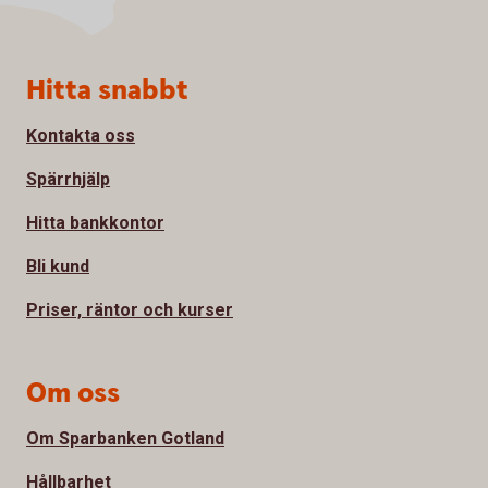
Sidfot
Hitta snabbt
Kontakta oss
Spärrhjälp
Hitta bankkontor
Bli kund
Priser, räntor och kurser
Om oss
Om Sparbanken Gotland
Hållbarhet