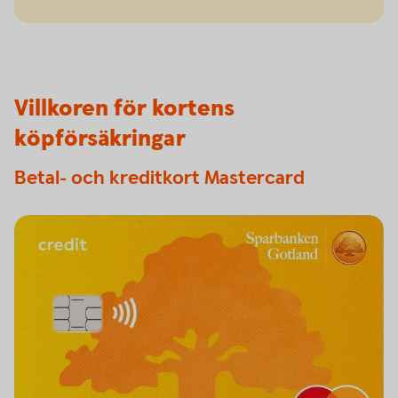
Villkoren för kortens
köpförsäkringar
Betal- och kreditkort Mastercard