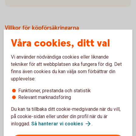
Villkor för köpförsäkringarna
Våra cookies, ditt val
Drulleförsäkring - gäller 90 dagar från inköpsdatumet
Förlängd garanti - 1 års förlängd garanti, max 3 år från
inköpsdatumet
Vi använder nödvändiga cookies eller liknande
Prisgaranti - gäller 90 dagar från inköpsdatumet
tekniker för att webbplatsen ska fungera för dig. Det
finns även cookies du kan välja som förbättrar din
upplevelse:
Försäkringsvillkor betal- och kreditkort Mastercard
Funktioner, prestanda och statistik
(trygghansa.se)
Relevant marknadsföring
Du kan ta tillbaka ditt cookie-medgivande när du vill,
på cookie-sidan eller under din profil när du är
inloggad.
Så hanterar vi
cookies
.
Mastercard Guld