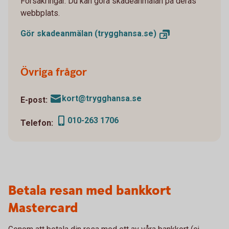
Försäkringar. Du kan göra skadeanmälan på deras
webbplats.
Gör skadeanmälan
(trygghansa.se)
Övriga frågor
kort@trygghansa.se
E-post:
010-263 1706
Telefon:
Betala resan med bankkort
Mastercard