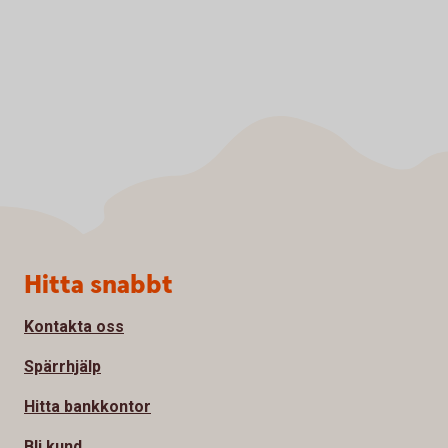
Sidfot
Hitta snabbt
Kontakta oss
Spärrhjälp
Hitta bankkontor
Bli kund