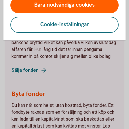
Bara nödvändiga cookies
Sälja fonder
Om du säljer en fond från Swedbank Robur före
Cookie-inställningar
fondens bryttid får du oftast den dagens kurs.
Observera att fonder kan ha andra bryttider än
bankens bryttid vilket kan påverka vilken avslutsdag
affären får. Hur lång tid det tar innan pengarna
kommer in på kontot skiljer sig mellan olika bolag.
Sälja fonder
Byta fonder
Du kan när som helst, utan kostnad, byta fonder. Ett
fondbyte räknas som en försäljning och ett köp och
kan leda till en kapitalvinst som ska beskattas eller
en kapitalförlust som kan kvittas mot vinster. Läs