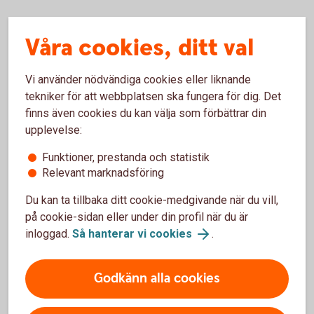
Våra cookies, ditt val
Så lång tid tar det när du köper
och säljer fonder
Vi använder nödvändiga cookies eller liknande
tekniker för att webbplatsen ska fungera för dig. Det
finns även cookies du kan välja som förbättrar din
upplevelse:
Köpa fonder
Funktioner, prestanda och statistik
Om du köper en fond från Swedbank Robur före
Relevant marknadsföring
fondens bryttid får du oftast den dagens kurs.
Observera att fonder kan ha andra bryttider än
Du kan ta tillbaka ditt cookie-medgivande när du vill,
bankens bryttid vilket kan påverka vilken avslutsdag
på cookie-sidan eller under din profil när du är
affären får. Kom igång med vår guide och se hur ett
inloggad.
Så hanterar vi cookies
.
fondköp går till.
Godkänn alla cookies
Köpa fonder