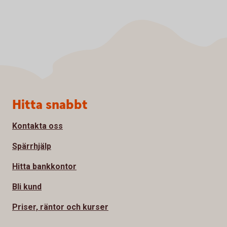
Sidfot
Hitta snabbt
Kontakta oss
Spärrhjälp
Hitta bankkontor
Bli kund
Priser, räntor och kurser