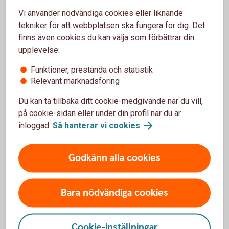
Var kan jag se Sharpekvot?
Vi använder nödvändiga cookies eller liknande
tekniker för att webbplatsen ska fungera för dig. Det
För att hitta din fonds Sharpekvot - följ stegen:
finns även cookies du kan välja som förbättrar din
upplevelse:
Gå till vår fondlista
Funktioner, prestanda och statistik
Klicka på den aktuella fondens sida
Relevant marknadsföring
Sharpekvot visas i rutan Fördjupad information
Du kan ta tillbaka ditt cookie-medgivande när du vill,
på cookie-sidan eller under din profil när du är
Se din fonds Sharpekvot i Fondlistan
inloggad.
Så hanterar vi
cookies
.
(spara.swedbank.se)
Godkänn alla cookies
Bara nödvändiga cookies
Hur kan jag förbättra min Sharpekvot?
Hur kan jag använda Sharpekvot när jag väljer
Cookie-inställningar