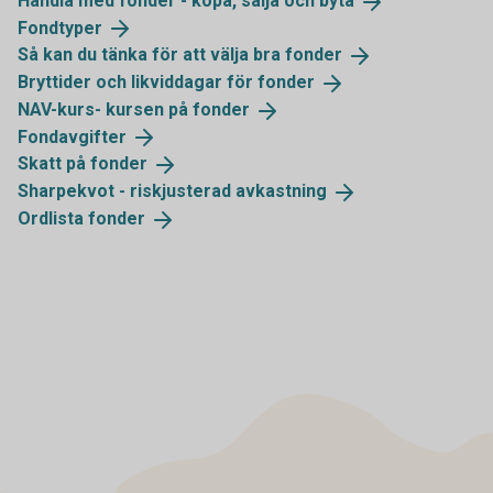
Handla med fonder - köpa, sälja och
byta
Fondtyper
Så kan du tänka för att välja bra
fonder
Bryttider och likviddagar för
fonder
NAV-kurs- kursen på
fonder
Fondavgifter
Skatt på
fonder
Sharpekvot - riskjusterad
avkastning
Ordlista
fonder