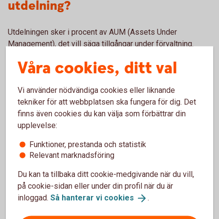
utdelning?
Utdelningen sker i procent av AUM (Assets Under
Management), det vill säga tillgångar under förvaltning.
Detta räknas sedan om till kronor per fondandel. Hur många
Våra cookies, ditt val
procent som delas ut kan skilja sig ganska mycket från
fond till fond.
Vi använder nödvändiga cookies eller liknande
tekniker för att webbplatsen ska fungera för dig. Det
finns även cookies du kan välja som förbättrar din
upplevelse:
Utdelning i Swedbank Roburs
Funktioner, prestanda och statistik
fonder
Relevant marknadsföring
Du kan ta tillbaka ditt cookie-medgivande när du vill,
Här ser du vilka av Swedbanks fonder som kan komma att
på cookie-sidan eller under din profil när du är
ge utdelning.
inloggad.
Så hanterar vi
cookies
.
Corporate Bond Europe B
Corporate Bond Europe High Yield B