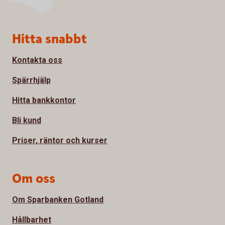
Sidfot
Hitta snabbt
Kontakta oss
Spärrhjälp
Hitta bankkontor
Bli kund
Priser, räntor och kurser
Om oss
Om Sparbanken Gotland
Hållbarhet