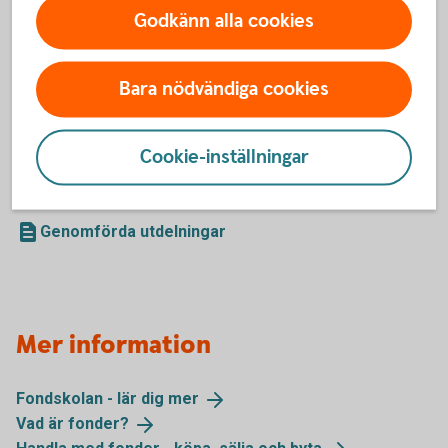
Corporate Bond Nordic High Yield B
Godkänn alla cookies
Global High Dividend B
Obligation B
Selektiv Sverige B
Bara nödvändiga cookies
Stiftelsefond B (betalar alltid ut 5 procent)
Sverige J
Talenten Aktiefond Mega J
Cookie-inställningar
Talenten Räntefond Mega B
Global Trends J
Genomförda utdelningar
Mer information
Fondskolan - lär dig
mer
Vad är
fonder?