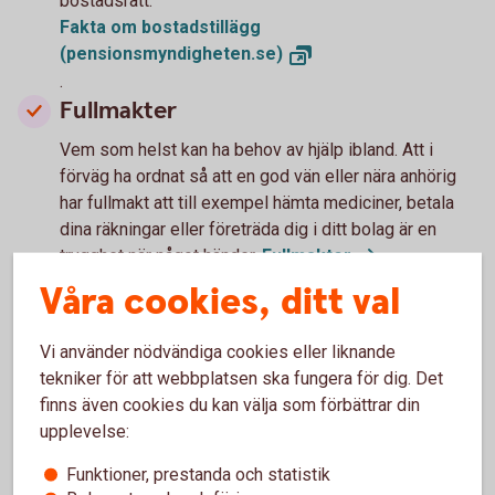
bostadsrätt.
Fakta om bostadstillägg
(pensionsmyndigheten.se)
.
Fullmakter
Vem som helst kan ha behov av hjälp ibland. Att i
förväg ha ordnat så att en god vän eller nära anhörig
har fullmakt att till exempel hämta mediciner, betala
dina räkningar eller företräda dig i ditt bolag är en
trygghet när något händer.
Fullmakter
Våra cookies, ditt val
Vi använder nödvändiga cookies eller liknande
Det här kan vi hjälpa till med
tekniker för att webbplatsen ska fungera för dig. Det
finns även cookies du kan välja som förbättrar din
upplevelse:
Spara
Funktioner, prestanda och statistik
Se hur du kan fortsätt spara trots att dina inkomster