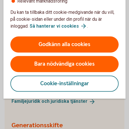
Relevant marknadsföring
blir lägre. Hellre lite men regelbundet. Hitta det sätt
att spara på som passar dig, din ekonomi och dina
Du kan ta tillbaka ditt cookie-medgivande när du vill,
mål.
på cookie-sidan eller under din profil när du är
inloggad.
Så hanterar vi
cookies
.
Spara och
placera
Godkänn alla cookies
Trygghet
Bara nödvändiga cookies
Vi hjälper dig med liv- och sakförsäkringar. Och du
kan få råd om familjejuridik, till exempel testamente,
arv & gåva.
Cookie-inställningar
Försäkringar
Familjejuridik och juridiska
tjänster
Generationsskifte